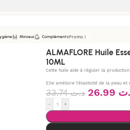
Promo !
ygiène
Minceur
Compléments
ntielles
/
ALMAFLORE Huile Essentielle de géranium, 10ML
ALMAFLORE Huile Esse
10ML
Cette huile aide à réguler la producti
Elle améliore l’élasticité de la peau e
26.99
.ت
33.74
د.ت
-
+