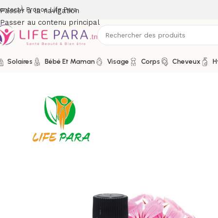
ontact
À Propos Life Para
Passer à la navigation
Passer au contenu principal
Solaires
Bébé Et Maman
Visage
Corps
Cheveux
H
Accueil
/
Boutique
/
Bio & naturel
/
Aromathérapie
/
Huiles esse