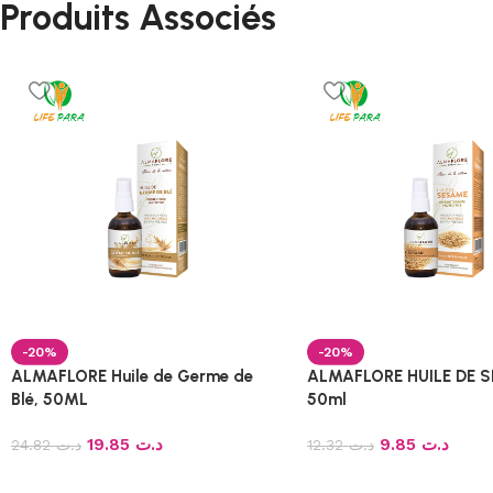
Produits Associés
-20%
-20%
ALMAFLORE Huile de Germe de
ALMAFLORE HUILE DE 
Blé, 50ML
50ml
19.85
د.ت
9.85
د.ت
24.82
د.ت
12.32
د.ت