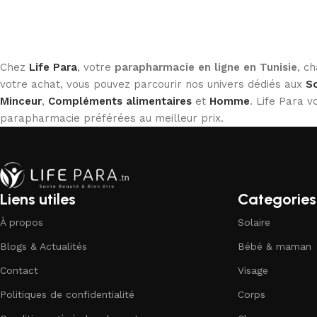
Chez
Life Para
, votre
parapharmacie en ligne en Tunisie
, c
votre achat, vous pouvez parcourir nos univers dédiés aux
So
Minceur
,
Compléments alimentaires
et
Homme
. Life Para
parapharmacie préférées au meilleur prix.
Liens utiles
Categories
À propos
Solaire
Blogs & Actualités
Bébé & maman
Contact
Visage
Politiques de confidentialité
Corps