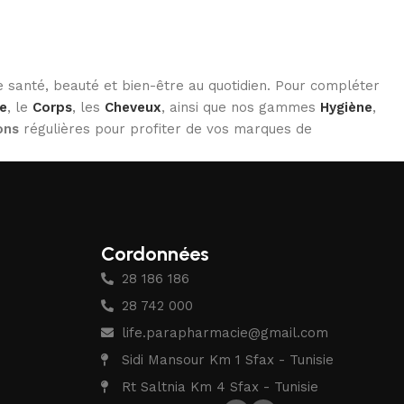
 santé, beauté et bien-être au quotidien. Pour compléter
e
, le
Corps
, les
Cheveux
, ainsi que nos gammes
Hygiène
,
ons
régulières pour profiter de vos marques de
Cordonnées
28 186 186
28 742 000
life.parapharmacie@gmail.com
Sidi Mansour Km 1 Sfax - Tunisie
Rt Saltnia Km 4 Sfax - Tunisie