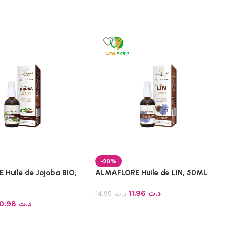
-20%
Huile de Jojoba BIO,
ALMAFLORE Huile de LIN, 50ML
11.96
د.ت
14.95
د.ت
20.98
د.ت