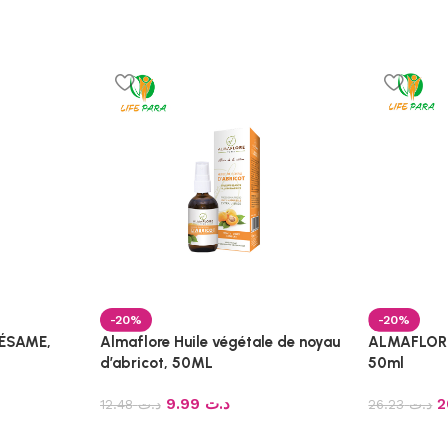
-20%
-20%
SÉSAME,
Almaflore Huile végétale de noyau
ALMAFLORE 
d’abricot, 50ML
50ml
9.99
د.ت
12.48
د.ت
26.23
د.ت