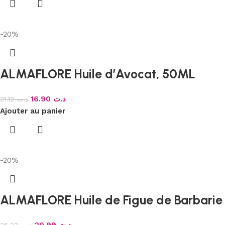
-20%
ALMAFLORE Huile d’Avocat, 50ML
16.90
د.ت
21.12
د.ت
Ajouter au panier
-20%
ALMAFLORE Huile de Figue de Barbarie
20.99
د.ت
26.23
د.ت