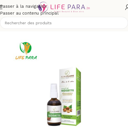
Passer à la navigation
Passer au contenu principal
eil
/
Boutique
/
Bio & naturel
/
Aromathérapie
/
huiles végétales