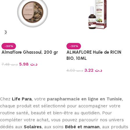
-20%
-20%
Almaflore Ghassoul, 200 gr
ALMAFLORE Huile de RICIN
BIO, 10ML
5.98
د.ت
7.48
د.ت
3.22
د.ت
4.03
د.ت
Ajouter au panier
Ajouter au panier
Chez
Life Para
, votre
parapharmacie en ligne en Tunisie
,
chaque produit est sélectionné pour accompagner votre
routine santé, beauté et bien-être au quotidien. Pour
compléter votre achat, vous pouvez parcourir nos univers
dédiés aux
Solaires
, aux soins
Bébé et maman
, aux produits