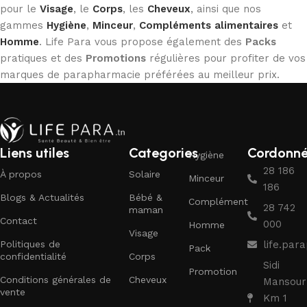
pour le
Visage
, le
Corps
, les
Cheveux
, ainsi que nos
gammes
Hygiène
,
Minceur
,
Compléments alimentaires
et
Homme
. Life Para vous propose également des
Packs
pratiques et des
Promotions
régulières pour profiter de vos
marques de parapharmacie préférées au meilleur prix.
Liens utiles
Categories
Cordonn
Hygiène
28 186
À propos
Solaire
Minceur
186
Blogs & Actualités
Bébé &
Complément
28 742
maman
Contact
000
Homme
Visage
Politiques de
life.pa
Pack
confidentialité
Corps
Sidi
Promotion
Conditions générales de
Cheveux
Mansour
vente
Km 1