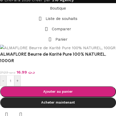
© LifePara 2026 Créer par
216 Agency
Boutique
Liste de souhaits
Comparer
Panier
ALMAFLORE Beurre de Karité Pure 100% NATUREL,
100GR
16.99
د.ت
21.23
د.ت
-
+
Ajouter au panier
Acheter maintenant