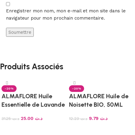
Enregistrer mon nom, mon e-mail et mon site dans le
navigateur pour mon prochain commentaire.
Produits Associés
-20%
-20%
ALMAFLORE Huile
ALMAFLORE Huile de
Essentielle de Lavande
Noisette BIO, 50ML
Fine, 10ML
25.00
د.ت
9.79
د.ت
31.25
د.ت
12.23
د.ت
Ajouter au panier
Ajouter au panier