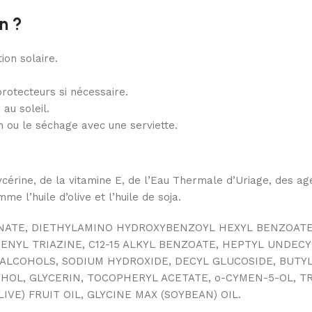
n ?
ion solaire.
rotecteurs si nécessaire.
au soleil.
on ou le séchage avec une serviette.
érine, de la vitamine E, de l’Eau Thermale d’Uriage, des agent
e l’huile d’olive et l’huile de soja.
ARBONATE, DIETHYLAMINO HYDROXYBENZOYL HEXYL BENZOA
YL TRIAZINE, C12-15 ALKYL BENZOATE, HEPTYL UNDECYL
 ALCOHOLS, SODIUM HYDROXIDE, DECYL GLUCOSIDE, BUTY
OL, GLYCERIN, TOCOPHERYL ACETATE, o-CYMEN-5-OL, TR
VE) FRUIT OIL, GLYCINE MAX (SOYBEAN) OIL.