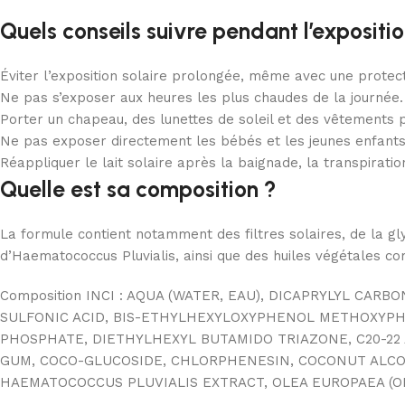
Quels conseils suivre pendant l’expositio
Éviter l’exposition solaire prolongée, même avec une protect
Ne pas s’exposer aux heures les plus chaudes de la journée.
Porter un chapeau, des lunettes de soleil et des vêtements p
Ne pas exposer directement les bébés et les jeunes enfants 
Réappliquer le lait solaire après la baignade, la transpirati
Quelle est sa composition ?
La formule contient notamment des filtres solaires, de la glyc
d’Haematococcus Pluvialis, ainsi que des huiles végétales comm
Composition INCI : AQUA (WATER, EAU), DICAPRYLYL C
SULFONIC ACID, BIS-ETHYLHEXYLOXYPHENOL METHOXYPHEN
PHOSPHATE, DIETHYLHEXYL BUTAMIDO TRIAZONE, C20-22
GUM, COCO-GLUCOSIDE, CHLORPHENESIN, COCONUT ALCOH
HAEMATOCOCCUS PLUVIALIS EXTRACT, OLEA EUROPAEA (OLI