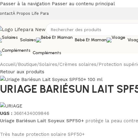
Passer à la navigation
Passer au contenu principal
ontact
À Propos Life Para
Solaires
Bébé Et Maman
Visa
Compléments
Accueil
/
Boutique
/
Solaires
/
Crèmes solaires
/
Protection supéri
Retour aux produits
URIAGE BARIÉSUN LAIT SPF
UGS :
3661434009846
Uriage Bariésun Lait Soyeux SPF50+
protège la peau contre 
Très haute protection solaire SPF50+