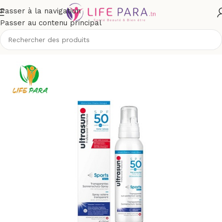
Passer à la navigation
Passer au contenu principal
/
Solaires
/
Crèmes solaires
/
Protection supérieure à spf 50+