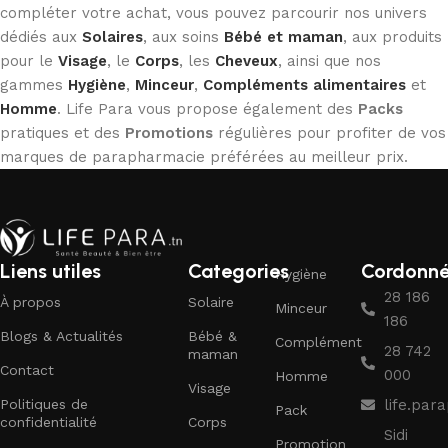
compléter votre achat, vous pouvez parcourir nos univers
dédiés aux
Solaires
, aux soins
Bébé et maman
, aux produits
pour le
Visage
, le
Corps
, les
Cheveux
, ainsi que nos
gammes
Hygiène
,
Minceur
,
Compléments alimentaires
et
Homme
. Life Para vous propose également des
Packs
pratiques et des
Promotions
régulières pour profiter de vos
marques de parapharmacie préférées au meilleur prix.
Liens utiles
Categories
Cordonn
Hygiène
28 186
À propos
Solaire
Minceur
186
Blogs & Actualités
Bébé &
Complément
28 742
maman
Contact
000
Homme
Visage
Politiques de
life.pa
Pack
confidentialité
Corps
Sidi
Promotion