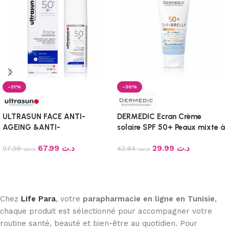
-31%
-30%
ULTRASUN FACE ANTI-
DERMEDIC Ecran Crème
AGEING &ANTI-
solaire SPF 50+ Peaux mixte à
PIGMENTATION SPF 50+,
grasse 50 ml
67.99
د.ت
29.99
د.ت
50ML
97.98
د.ت
42.84
د.ت
Ajouter au panier
Ajouter au panier
Chez
Life Para
, votre
parapharmacie en ligne en Tunisie
,
chaque produit est sélectionné pour accompagner votre
routine santé, beauté et bien-être au quotidien. Pour