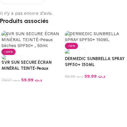
Il n’y a pas encore d’avis.
Produits associés
-13%
-24%
DERMEDIC SUNBRELLA SPRAY
SVR SUN SECURE ÉCRAN
SPF50+ 150ML
MINÉRAL TEINTÉ-Peaux
Sèches SPF50+ , 50ml
59.99
د.ت
68.95
د.ت
59.99
د.ت
78.57
د.ت
Ajouter au panier
Ajouter au panier