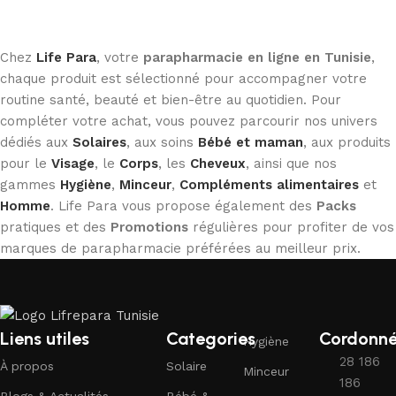
Chez
Life Para
, votre
parapharmacie en ligne en Tunisie
,
chaque produit est sélectionné pour accompagner votre
routine santé, beauté et bien-être au quotidien. Pour
compléter votre achat, vous pouvez parcourir nos univers
dédiés aux
Solaires
, aux soins
Bébé et maman
, aux produits
pour le
Visage
, le
Corps
, les
Cheveux
, ainsi que nos
gammes
Hygiène
,
Minceur
,
Compléments alimentaires
et
Homme
. Life Para vous propose également des
Packs
pratiques et des
Promotions
régulières pour profiter de vos
marques de parapharmacie préférées au meilleur prix.
Liens utiles
Categories
Cordonn
Hygiène
28 186
À propos
Solaire
Minceur
186
Blogs & Actualités
Bébé &