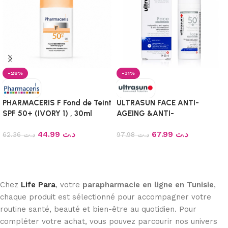
-28%
-31%
PHARMACERIS F Fond de Teint
ULTRASUN FACE ANTI-
SPF 50+ (IVORY 1) , 30ml
AGEING &ANTI-
PIGMENTATION SPF 50+,
44.99
د.ت
67.99
د.ت
62.36
د.ت
50ML
97.98
د.ت
Ajouter au panier
Ajouter au panier
Chez
Life Para
, votre
parapharmacie en ligne en Tunisie
,
chaque produit est sélectionné pour accompagner votre
routine santé, beauté et bien-être au quotidien. Pour
compléter votre achat, vous pouvez parcourir nos univers