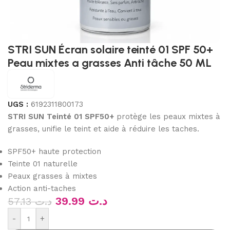
STRI SUN Écran solaire teinté 01 SPF 50+
Peau mixtes a grasses Anti tâche 50 ML
UGS :
6192311800173
STRI SUN Teinté 01 SPF50+
protège les peaux mixtes à
grasses, unifie le teint et aide à réduire les taches.
SPF50+ haute protection
Teinte 01 naturelle
Peaux grasses à mixtes
Action anti-taches
39.99
د.ت
57.13
د.ت
-
+