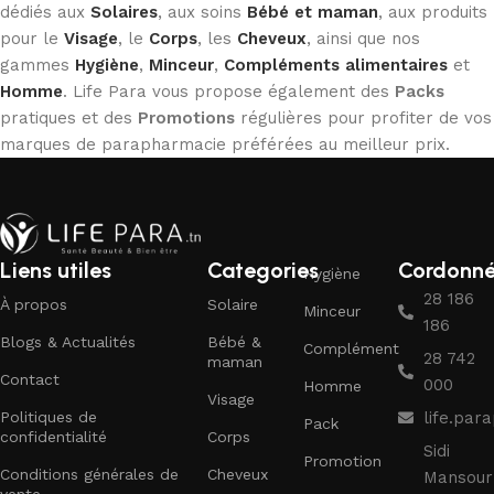
dédiés aux
Solaires
, aux soins
Bébé et maman
, aux produits
pour le
Visage
, le
Corps
, les
Cheveux
, ainsi que nos
gammes
Hygiène
,
Minceur
,
Compléments alimentaires
et
Homme
. Life Para vous propose également des
Packs
pratiques et des
Promotions
régulières pour profiter de vos
marques de parapharmacie préférées au meilleur prix.
Liens utiles
Categories
Cordonn
Hygiène
28 186
À propos
Solaire
Minceur
186
Blogs & Actualités
Bébé &
Complément
28 742
maman
Contact
000
Homme
Visage
Politiques de
life.pa
Pack
confidentialité
Corps
Sidi
Promotion
Conditions générales de
Cheveux
Mansour