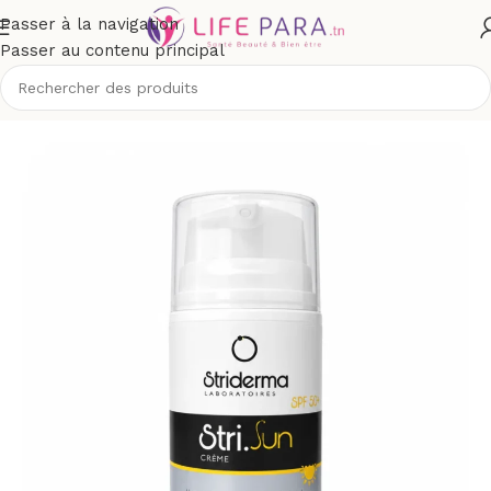
Passer à la navigation
Passer au contenu principal
/
Solaires
/
Crèmes solaires
/
Protection supérieure à spf 50+