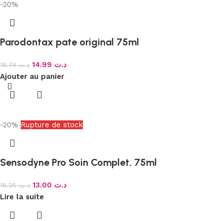
-20%
Parodontax pate original 75ml
14.99
د.ت
18.74
د.ت
Ajouter au panier
-20%
Rupture de stock
Sensodyne Pro Soin Complet, 75ml
13.00
د.ت
16.25
د.ت
Lire la suite