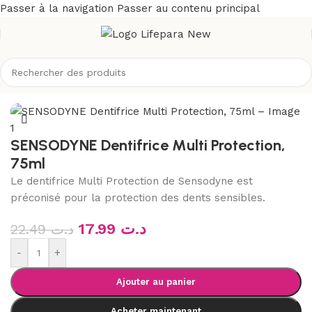
Passer à la navigation
Passer au contenu principal
Accueil
/
Boutique
/
Hygiène
/
Soins buccodentaires
/
Dentifrices
SENSODYNE Dentifrice Multi Protection,
75ml
Le dentifrice Multi Protection de Sensodyne est
préconisé pour la protection des dents sensibles.
17.99
د.ت
22.49
د.ت
-
+
Ajouter au panier
Acheter maintenant