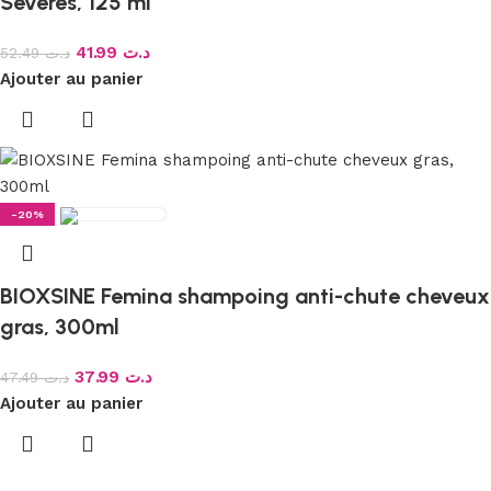
Sévères, 125 ml
41.99
د.ت
52.49
د.ت
Ajouter au panier
-20%
BIOXSINE Femina shampoing anti-chute cheveux
gras, 300ml
37.99
د.ت
47.49
د.ت
Ajouter au panier