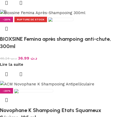
-20%
RUPTURE DE STOCK
BIOXSINE Femina après shampoing anti-chute,
300ml
36.99
د.ت
46.24
د.ت
Lire la suite
-20%
Novophane K Shampoing Etats Squameux