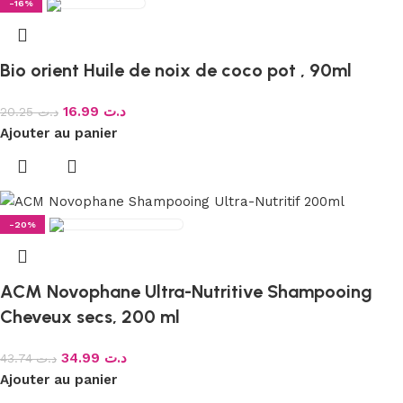
-16%
Bio orient Huile de noix de coco pot , 90ml
16.99
د.ت
20.25
د.ت
Ajouter au panier
-20%
ACM Novophane Ultra-Nutritive Shampooing
Cheveux secs, 200 ml
34.99
د.ت
43.74
د.ت
Ajouter au panier