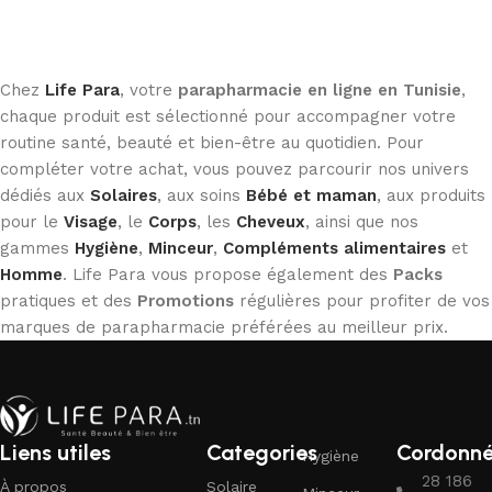
Lire la suite
Chez
Life Para
, votre
parapharmacie en ligne en Tunisie
,
chaque produit est sélectionné pour accompagner votre
routine santé, beauté et bien-être au quotidien. Pour
compléter votre achat, vous pouvez parcourir nos univers
dédiés aux
Solaires
, aux soins
Bébé et maman
, aux produits
pour le
Visage
, le
Corps
, les
Cheveux
, ainsi que nos
gammes
Hygiène
,
Minceur
,
Compléments alimentaires
et
Homme
. Life Para vous propose également des
Packs
pratiques et des
Promotions
régulières pour profiter de vos
marques de parapharmacie préférées au meilleur prix.
Liens utiles
Categories
Cordonn
Hygiène
28 186
À propos
Solaire