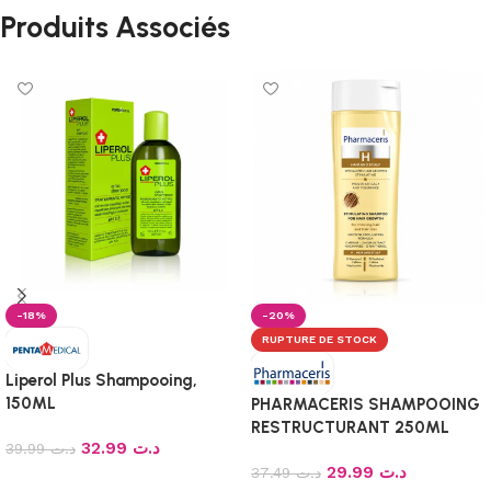
Produits Associés
-18%
-20%
RUPTURE DE STOCK
Liperol Plus Shampooing,
150ML
PHARMACERIS SHAMPOOING
RESTRUCTURANT 250ML
32.99
د.ت
39.99
د.ت
29.99
د.ت
37.49
د.ت
Ajouter au panier