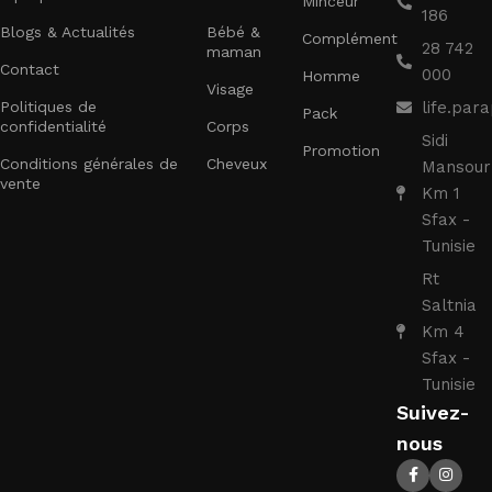
Minceur
186
Blogs & Actualités
Bébé &
Complément
28 742
maman
Contact
000
Homme
Visage
Politiques de
life.pa
Pack
confidentialité
Corps
Sidi
Promotion
Conditions générales de
Cheveux
Mansour
vente
Km 1
Sfax -
Tunisie
Rt
Saltnia
Km 4
Sfax -
Tunisie
Suivez-
nous