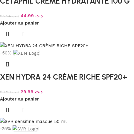
CETAPHIL CREME HYDRATANTE 100 G
44.99
د.ت
56.24
د.ت
Ajouter au panier
-50%
XEN HYDRA 24 CRÈME RICHE SPF20+
29.99
د.ت
59.98
د.ت
Ajouter au panier
-25%