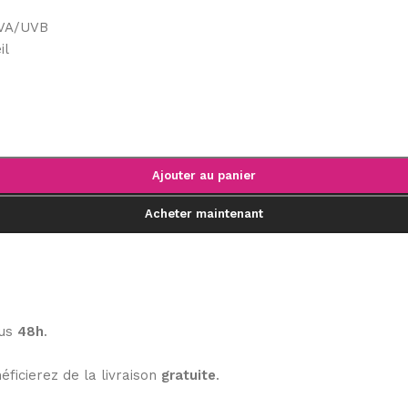
 UVA/UVB
il
Ajouter au panier
Acheter maintenant
ous
48h
.
éficierez de la livraison
gratuite
.