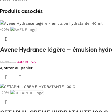
Produits associés
-20%
Avene Hydrance légère – émulsion hydr
44.99
د.ت
55.99
د.ت
Ajouter au panier
-20%