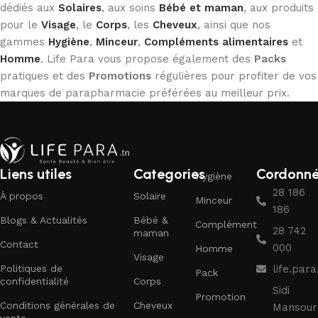
dédiés aux
Solaires
, aux soins
Bébé et maman
, aux produits
pour le
Visage
, le
Corps
, les
Cheveux
, ainsi que nos
gammes
Hygiène
,
Minceur
,
Compléments alimentaires
et
Homme
. Life Para vous propose également des
Packs
pratiques et des
Promotions
régulières pour profiter de vos
marques de parapharmacie préférées au meilleur prix.
Liens utiles
Categories
Cordonn
Hygiène
28 186
À propos
Solaire
Minceur
186
Blogs & Actualités
Bébé &
Complément
28 742
maman
Contact
000
Homme
Visage
Politiques de
life.pa
Pack
confidentialité
Corps
Sidi
Promotion
Conditions générales de
Cheveux
Mansour
vente