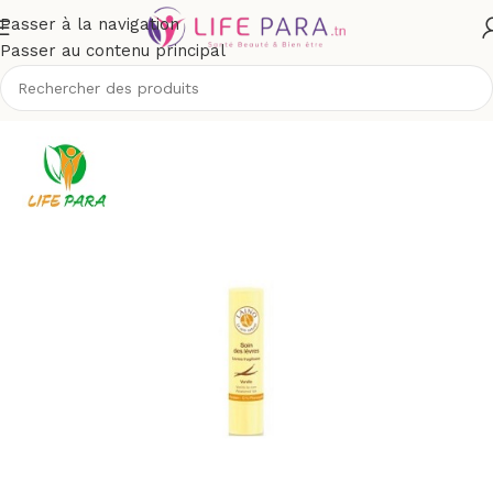
Passer à la navigation
Passer au contenu principal
Visage
/
Yeux et lèvres
/
Sticks baumes lèvres et réparateurs