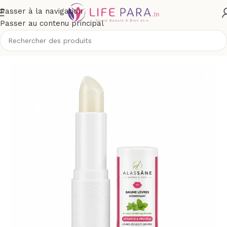
Passer à la navigation
Passer au contenu principal
Visage
/
Yeux et lèvres
/
Sticks baumes lèvres et réparateurs