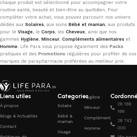
chaque produit est sélectionné pour accompagner votre
routine santé, beauté et bien-être au quotidien. Pour
compléter votre achat, vous pouvez parcourir nos univers
dédiés aux
Solaires
, aux soins
Bébé et maman
, aux produits
pour le
Visage
, le
Corps
, les
Cheveux
, ainsi que nos
gammes
Hygiène
,
Minceur
,
Compléments alimentaires
et
Homme
. Life Para vous propose également des
Packs
pratiques et des
Promotions
régulières pour profiter de vos
marques de parapharmacie préférées au meilleur prix.
Liens utiles
Categories
Cordonn
Hygiène
28 186
À propos
Solaire
Minceur
186
Blogs & Actualités
Bébé &
Complément
28 742
maman
Contact
000
Homme
Visage
Politiques de
life.pa