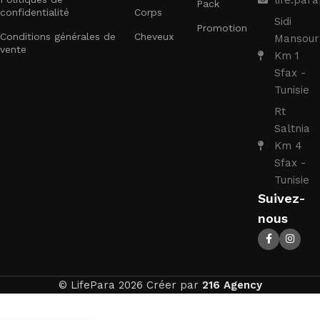
Pack
confidentialité
Corps
Sidi
Promotion
Conditions générales de
Cheveux
Mansour
vente
Km 1
Sfax -
Tunisie
Rt
Saltnia
Km 4
Sfax -
Tunisie
Suivez-
nous
© LifePara 2026 Créer par
216 Agency
Almaflore