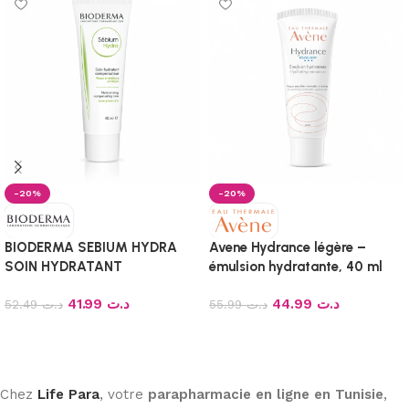
-20%
-20%
BIODERMA SEBIUM HYDRA
Avene Hydrance légère –
SOIN HYDRATANT
émulsion hydratante, 40 ml
COMPENSATEUR 40ML
41.99
د.ت
44.99
د.ت
52.49
د.ت
55.99
د.ت
Ajouter au panier
Ajouter au panier
Chez
Life Para
, votre
parapharmacie en ligne en Tunisie
,