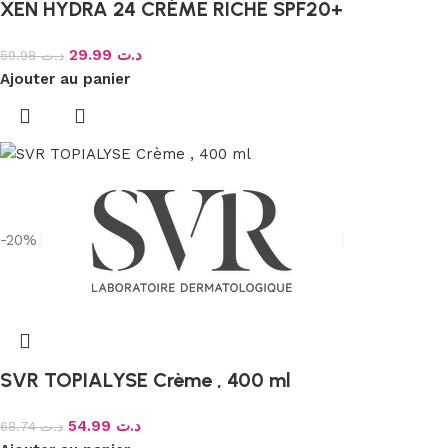
XEN HYDRA 24 CRÈME RICHE SPF20+
29.99
د.ت
59.98
د.ت
Ajouter au panier
-20%
SVR TOPIALYSE Crème , 400 ml
54.99
د.ت
68.74
د.ت