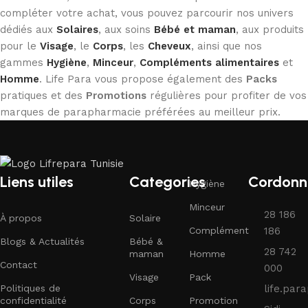
compléter votre achat, vous pouvez parcourir nos univers
dédiés aux
Solaires
, aux soins
Bébé et maman
, aux produits
pour le
Visage
, le
Corps
, les
Cheveux
, ainsi que nos
gammes
Hygiène
,
Minceur
,
Compléments alimentaires
et
Homme
. Life Para vous propose également des
Packs
pratiques et des
Promotions
régulières pour profiter de vos
marques de parapharmacie préférées au meilleur prix.
Liens utiles
Categories
Cordonn
Hygiène
Minceur
28 186
À propos
Solaire
Complément
186
Blogs & Actualités
Bébé &
28 742
maman
Homme
Contact
000
Visage
Pack
Politiques de
life.pa
confidentialité
Corps
Promotion