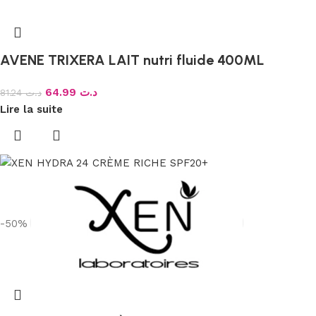
AVENE TRIXERA LAIT nutri fluide 400ML
64.99
د.ت
81.24
د.ت
Lire la suite
-50%