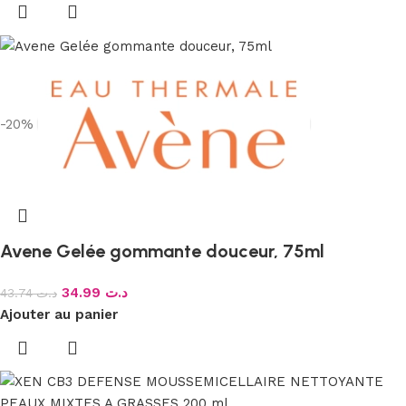
-20%
Avene Gelée gommante douceur, 75ml
34.99
د.ت
43.74
د.ت
Ajouter au panier