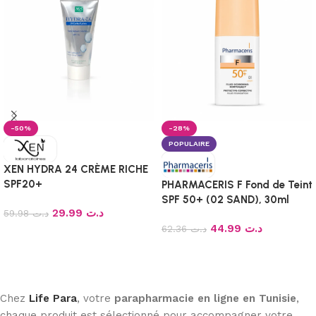
-50%
-28%
POPULAIRE
XEN HYDRA 24 CRÈME RICHE
SPF20+
PHARMACERIS F Fond de Teint
SPF 50+ (02 SAND), 30ml
29.99
د.ت
59.98
د.ت
44.99
د.ت
62.36
د.ت
Ajouter au panier
Ajouter au panier
Chez
Life Para
, votre
parapharmacie en ligne en Tunisie
,
chaque produit est sélectionné pour accompagner votre