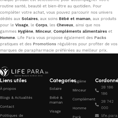
routine santé, beauté et bien-être au quotidien. Pour
compléter votre achat, vous pouvez parcourir nos univers
dédiés aux
Solaires
, aux soins
Bébé et maman
, aux produits
pour le
Visage
, le
Corps
, les
Cheveux
, ainsi que nos
gammes
Hygiène
,
Minceur
,
Compléments alimentaires
et
Homme
. Life Para vous propose également des
Packs
pratiques et des
Promotions
régulières pour profiter de vos
marques de parapharmacie préférées au meilleur prix.
Liens utiles
Categories
Cordonn
Hygiène
28 186
À propos
Solaire
Minceur
186
Blogs & Actualités
Bébé &
Complément
28 742
maman
Contact
000
Homme
Visage
Politiques de
life.pa
Pack