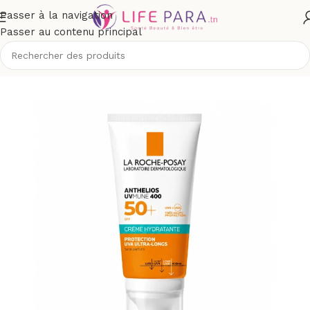
Passer à la navigation
Passer au contenu principal
/
Solaires
/
Crèmes solaires
/
Protection supérieure à spf 50+