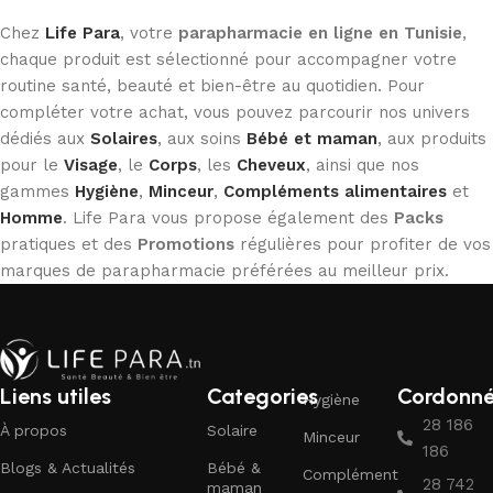
Chez
Life Para
, votre
parapharmacie en ligne en Tunisie
,
chaque produit est sélectionné pour accompagner votre
routine santé, beauté et bien-être au quotidien. Pour
compléter votre achat, vous pouvez parcourir nos univers
dédiés aux
Solaires
, aux soins
Bébé et maman
, aux produits
pour le
Visage
, le
Corps
, les
Cheveux
, ainsi que nos
gammes
Hygiène
,
Minceur
,
Compléments alimentaires
et
Homme
. Life Para vous propose également des
Packs
pratiques et des
Promotions
régulières pour profiter de vos
marques de parapharmacie préférées au meilleur prix.
Liens utiles
Categories
Cordonn
Hygiène
28 186
À propos
Solaire
Minceur
186
Blogs & Actualités
Bébé &
Complément
28 742
maman