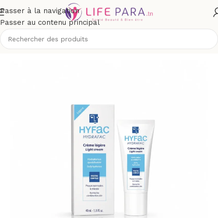
Passer à la navigation
Passer au contenu principal
Accueil
/
Boutique
/
Visage
/
Soins hydratants et nourrissants