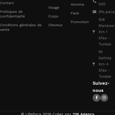
Contact
000
Homme
Visage
Politiques de
life.pa
Pack
confidentialité
Corps
Sidi
Promotion
Conditions générales de
Cheveux
Mansour
vente
Km 1
Sfax -
Tunisie
Rt
Saltnia
Km 4
Sfax -
Tunisie
Suivez-
nous
© LifePara 2026 Créer par
216 Agency