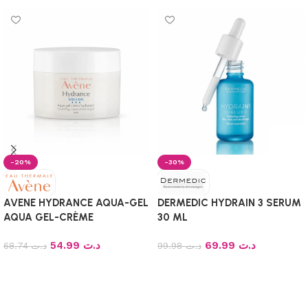
-20%
-30%
AVENE HYDRANCE AQUA-GEL
DERMEDIC HYDRAIN 3 SERUM
AQUA GEL-CRÈME
30 ML
HYDRATANT 50ml
54.99
د.ت
69.99
د.ت
68.74
د.ت
99.98
د.ت
Ajouter au panier
Ajouter au panier