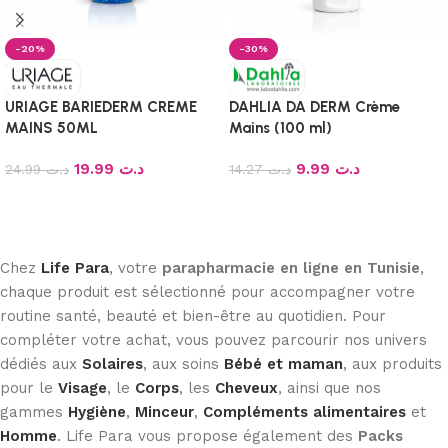
-20%
-30%
URIAGE BARIEDERM CREME
DAHLIA DA DERM Crème
MAINS 50ML
Mains (100 ml)
19.99
د.ت
9.99
د.ت
24.99
د.ت
14.27
د.ت
Ajouter au panier
Ajouter au panier
Chez
Life Para
, votre
parapharmacie en ligne en Tunisie
,
chaque produit est sélectionné pour accompagner votre
routine santé, beauté et bien-être au quotidien. Pour
compléter votre achat, vous pouvez parcourir nos univers
dédiés aux
Solaires
, aux soins
Bébé et maman
, aux produits
pour le
Visage
, le
Corps
, les
Cheveux
, ainsi que nos
gammes
Hygiène
,
Minceur
,
Compléments alimentaires
et
Homme
. Life Para vous propose également des
Packs