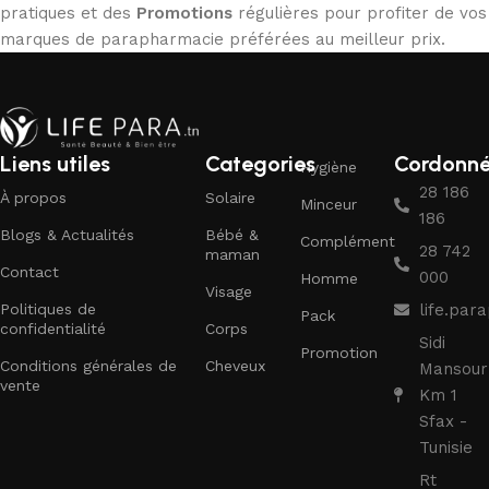
pratiques et des
Promotions
régulières pour profiter de vos
marques de parapharmacie préférées au meilleur prix.
Liens utiles
Categories
Cordonn
Hygiène
28 186
À propos
Solaire
Minceur
186
Blogs & Actualités
Bébé &
Complément
28 742
maman
Contact
000
Homme
Visage
Politiques de
life.pa
Pack
confidentialité
Corps
Sidi
Promotion
Conditions générales de
Cheveux
Mansour
vente
Km 1
Sfax -
Tunisie
Rt