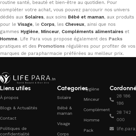
routine santé, beauté et bien-être au quotidien. Pour
compléter votre achat, vous pouvez parcourir nos univers
dédiés aux
Solaires
, aux soins
Bébé et maman
, aux produits
pour le
Visage
, le
Corps
, les
Cheveux
, ainsi que nos
gammes
Hygiène
,
Minceur
,
Compléments alimentaires
et
Homme
. Life Para vous propose également des
Packs
pratiques et des
Promotions
régulières pour profiter de vos
marques de parapharmacie préférées au meilleur prix.
Liens utiles
Categories
Cordonn
Hygiène
28 186
À propos
Solaire
Minceur
186
Blogs & Actualités
Bébé &
Complément
28 742
maman
Contact
000
Homme
Visage
Politiques de
life.pa
Pack
confidentialité
Corps