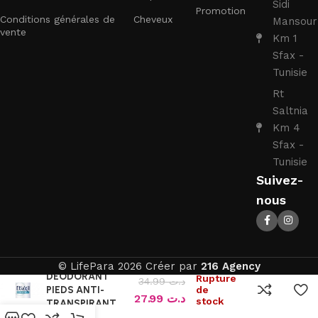
Sidi
Promotion
Conditions générales de
Cheveux
Mansour
vente
Km 1
Sfax -
Tunisie
Rt
Saltnia
Km 4
Sfax -
Tunisie
Suivez-
nous
ETIAXIL
© LifePara 2026 Créer par
216 Agency
DEODORANT
Rupture
34.99
د.ت
PIEDS ANTI-
de
27.99
د.ت
stock
TRANSPIRANT
48H 100ML