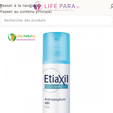
Passer à la navigation
Passer au contenu principal
/
Hygiène
/
Déodorants et anti-transpirants
/
Déodorant Pieds