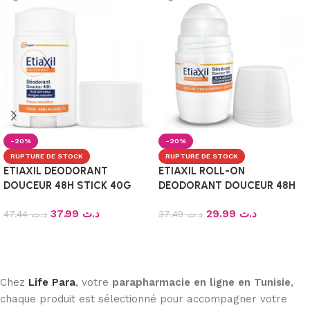
-20%
-20%
RUPTURE DE STOCK
RUPTURE DE STOCK
ETIAXIL DEODORANT
ETIAXIL ROLL-ON
DOUCEUR 48H STICK 40G
DEODORANT DOUCEUR 48H
ANTI ODEUR 50ML
37.99
د.ت
29.99
د.ت
47.44
د.ت
37.49
د.ت
Lire la suite
Lire la suite
Chez
Life Para
, votre
parapharmacie en ligne en Tunisie
,
chaque produit est sélectionné pour accompagner votre