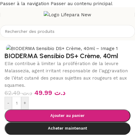
Passer à la navigation
Passer au contenu principal
cueil
/
Boutique
/
Visage
/
Soins anti-rougeurs et peau sensible
BIODERMA Sensibio DS+ Crème, 40ml
Elle contribue à limiter la prolifération de la levure
Malassezia, agent irritant responsable de l’aggravation
de l’état cutané des peaux sujettes aux rougeurs et aux
squames.
49.99
د.ت
62.49
د.ت
-
+
Ajouter au panier
Acheter maintenant