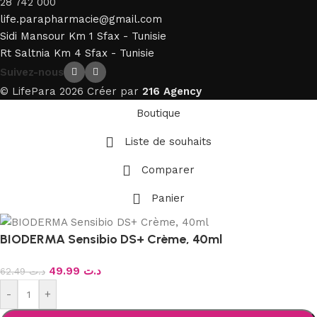
28 742 000
life.parapharmacie@gmail.com
Sidi Mansour Km 1 Sfax - Tunisie
Rt Saltnia Km 4 Sfax - Tunisie
Suivez-nous
© LifePara 2026 Créer par
216 Agency
Boutique
Liste de souhaits
Comparer
Panier
BIODERMA Sensibio DS+ Crème, 40ml
49.99
د.ت
62.49
د.ت
-
+