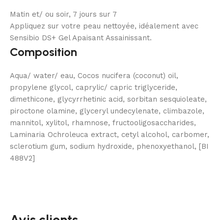
Matin et/ ou soir, 7 jours sur 7
Appliquez sur votre peau nettoyée, idéalement avec
Sensibio DS+ Gel Apaisant Assainissant.
Composition
Aqua/ water/ eau, Cocos nucifera (coconut) oil,
propylene glycol, caprylic/ capric triglyceride,
dimethicone, glycyrrhetinic acid, sorbitan sesquioleate,
piroctone olamine, glyceryl undecylenate, climbazole,
mannitol, xylitol, rhamnose, fructooligosaccharides,
Laminaria Ochroleuca extract, cetyl alcohol, carbomer,
sclerotium gum, sodium hydroxide, phenoxyethanol, [BI
488V2]
Avis clients