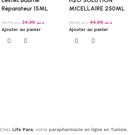
Réparateur 15ML
MICELLAIRE 250ML
34.99
د.ت
44.99
د.ت
43.74
د.ت
56.24
د.ت
Ajouter au panier
Ajouter au panier
Chez
Life Para
, votre
parapharmacie en ligne en Tunisie
,