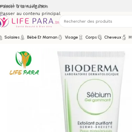
ontact
À Propos Life Para
Passer à la navigation
Passer au contenu principal
Solaires
Bébé Et Maman
Visage
Corps
Cheveux
H
Accueil
/
Boutique
/
Visage
/
Soins peau grasse, mixte et acné
/