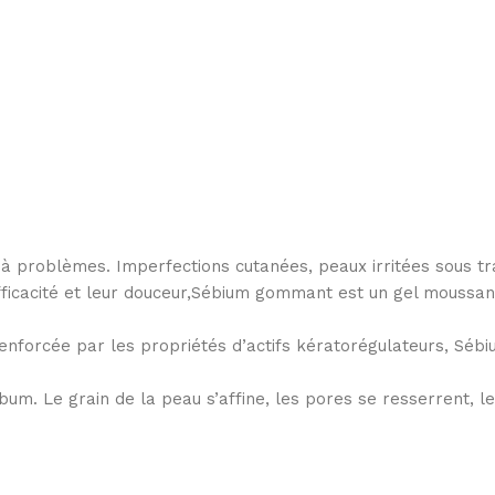
 problèmes. Imperfections cutanées, peaux irritées sous trai
icacité et leur douceur,Sébium gommant est un gel moussant e
renforcée par les propriétés d’actifs kératorégulateurs, Séb
m. Le grain de la peau s’affine, les pores se resserrent, le t