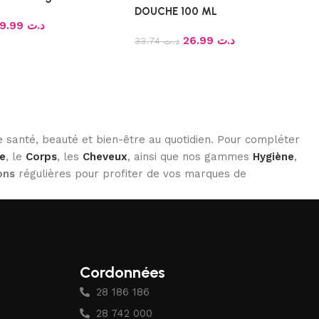
DOUCHE 100 ML
69.99
د.ت
26.99
د.ت
33.74
د.ت
 santé, beauté et bien-être au quotidien. Pour compléter
e
, le
Corps
, les
Cheveux
, ainsi que nos gammes
Hygiène
,
ons
régulières pour profiter de vos marques de
Cordonnées
28 186 186
28 742 000