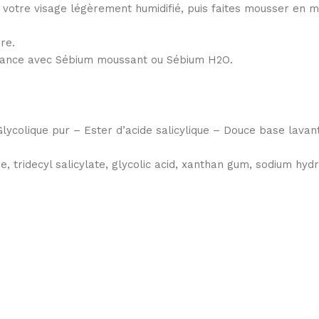
otre visage légèrement humidifié, puis faites mousser en m
re.
ernance avec Sébium moussant ou Sébium H2O.
Glycolique pur – Ester d’acide salicylique – Douce base lava
e, tridecyl salicylate, glycolic acid, xanthan gum, sodium hy