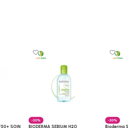
-20%
-20%
F50+ SOIN
BIODERMA SEBIUM H2O
Bioderma S