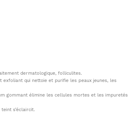
tement dermatologique, folliculites.
xfoliant qui nettoie et purifie les peaux jeunes, les
ium gommant élimine les cellules mortes et les impuretés
eint s’éclaircit.