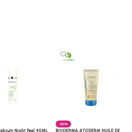
-20%
ébium Night Peel 40ML
BIODERMA ATODERM HUILE DE