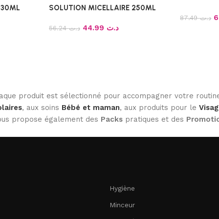
 30ML
SOLUTION MICELLAIRE 250ML
87.49
د.ت
44.99
د.ت
56.24
د.ت
haque produit est sélectionné pour accompagner votre routine
laires
, aux soins
Bébé et maman
, aux produits pour le
Visag
 vous propose également des
Packs
pratiques et des
Promoti
Hygiène
Minceur