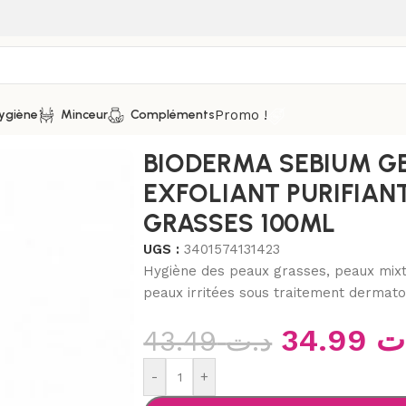
Promo !
ygiène
Minceur
Compléments
Nettoyage
/
BIODERMA SEBIUM GEL GOMMANT EXFOLIANT PU
BIODERMA SEBIUM 
EXFOLIANT PURIFIAN
GRASSES 100ML
UGS :
3401574131423
Hygiène des peaux grasses, peaux mixt
peaux irritées sous traitement dermatolo
34.99
ت
43.49
د.ت
-
+