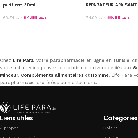
purifiant, 30ml
REPARATEUR APAISANT
54.99
د.ت
59.99
د.ت
68.74
د.ت
74.99
د.ت
Chez
Life Para
, votre
parapharmacie en ligne en Tunisie
, c
votre achat, vous pouvez parcourir nos univers dédiés aux
So
Minceur
,
Compléments alimentaires
et
Homme
. Life Para
parapharmacie préférées au meilleur prix.
Liens utiles
Categories
À propos
Solaire