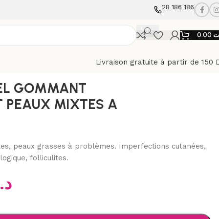
28 186 186
0.00
ت
Livraison gratuite à partir de 150 
RIFIANT PEAUX MIXTES A GRASSES 100ML
GEL GOMMANT
T PEAUX MIXTES A
es, peaux grasses à problèmes. Imperfections cutanées,
gique, folliculites.
د.