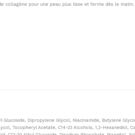
 de collagène pour une peau plus lisse et ferme dès le matin.
l Glucoside, Dipropylene Glycol, Niacinamide, Butylene Glyco
col, Tocopheryl Acetate, C14-22 Alcohols, 1,2-Hexanediol, 
 Acid, C12-20 Alkyl Glucoside, Disodium Phosphate, Mannitol, X