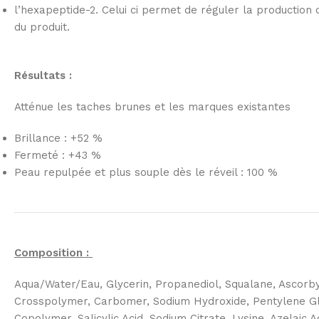
l’hexapeptide-2. Celui ci permet de réguler la production
du produit.
Résultats :
Atténue les taches brunes et les marques existantes
Brillance : +52 %
Fermeté : +43 %
Peau repulpée et plus souple dès le réveil : 100 %
Composition :
Aqua/Water/Eau, Glycerin, Propanediol, Squalane, Ascorby
Crosspolymer, Carbomer, Sodium Hydroxide, Pentylene Gly
Copolymer, Salicylic Acid, Sodium Citrate, Lysine, Azelaic