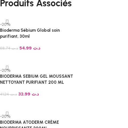
Produits Associés
-20%
Bioderma Sébium Global soin
purifiant, 30ml
54.99
د.ت
68.74
د.ت
-20%
BIODERMA SEBIUM GEL MOUSSANT
NETTOYANT PURIFIANT 200 ML
32.99
د.ت
41.24
د.ت
-20%
BIODERMA ATODERM CRÈME