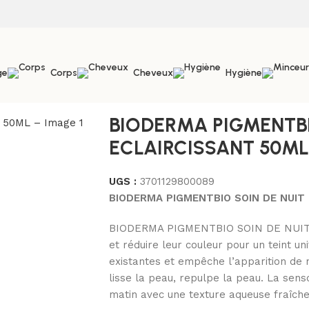
ge
Corps
Cheveux
Hygiène
ts
/
BIODERMA PIGMENTBIO SOIN DE NUIT ECLAIRCISSANT 5
BIODERMA PIGMENTBI
ECLAIRCISSANT 50M
UGS :
3701129800089
BIODERMA PIGMENTBIO SOIN DE NUIT 
BIODERMA PIGMENTBIO SOIN DE NUIT ÉC
et réduire leur couleur pour un teint uni
existantes et empêche l’apparition de nou
lisse la peau, repulpe la peau. La sens
matin avec une texture aqueuse fraîche