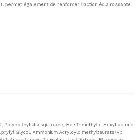
 Il permet également de renforcer l’action éclaircissante
l, Polymethylsilsesquioxane, Hdi/Trimethylol Hexyllactone
Caprylyl Glycol, Ammonium Acryloyldimethyltaurate/Vp
ylitol, Andrographis Paniculata Leaf Extract, Rhamnose,