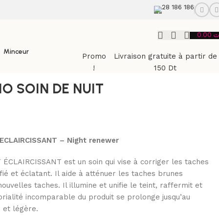
28 186 186
0.00
ت
Minceur
Promo
Livraison gratuite à partir de
!
150 Dt
0ML
O SOIN DE NUIT
L
ECLAIRCISSANT – Night renewer
LAIRCISSANT est un soin qui vise à corriger les taches
fié et éclatant. Il aide à atténuer les taches brunes
velles taches. Il illumine et unifie le teint, raffermit et
orialité incomparable du produit se prolonge jusqu’au
 et légère.