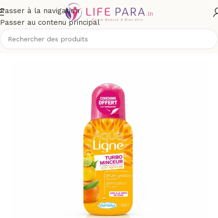
Passer à la navigation
Passer au contenu principal
que
/
Compléments alimentaires
/
Minceur
/
Draineurs et détox