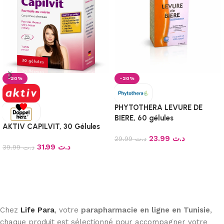
-20%
-20%
PHYTOTHERA LEVURE DE
BIERE, 60 gélules
AKTIV CAPILVIT, 30 Gélules
23.99
د.ت
29.99
د.ت
31.99
د.ت
39.99
د.ت
Ajouter au panier
Ajouter au panier
Chez
Life Para
, votre
parapharmacie en ligne en Tunisie
,
chaque produit est sélectionné pour accompagner votre