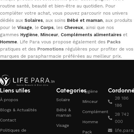
routine santé, beauté et bien-être au quotidien. Pour
compléter votre achat, vous pouvez parcourir nos univers
dédiés aux
Solaires
, aux soins
Bébé et maman
, aux produits
pour le
Visage
, le
Corps
, les
Cheveux
, ainsi que nos
gammes
Hygiène
,
Minceur
,
Compléments alimentaires
et
Homme
. Life Para vous propose également des
Packs
pratiques et des
Promotions
régulières pour profiter de vos
marques de parapharmacie préférées au meilleur prix.
Liens utiles
Categories
Cordonn
Hygiène
28 186
À propos
Solaire
Minceur
186
Blogs & Actualités
Bébé &
Complément
28 742
maman
Contact
000
Homme
Visage
Politiques de
life.pa
Pack