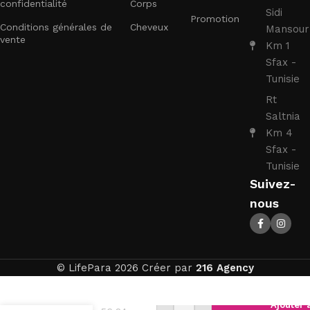
confidentialité
Corps
Sidi
Promotion
Conditions générales de
Cheveux
Mansour
vente
Km 1
Sfax -
Tunisie
Rt
Saltnia
Km 4
Sfax -
Tunisie
Suivez-
nous
© LifePara 2026 Créer par
216 Agency
Aqualigne
Ajouter 