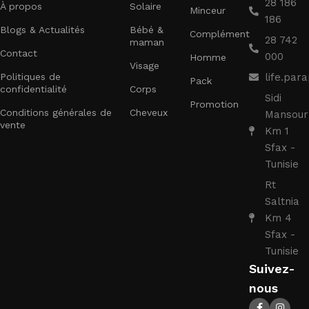
28 186
À propos
Solaire
Minceur
186
Blogs & Actualités
Bébé &
Complément
28 742
maman
Contact
000
Homme
Visage
Politiques de
life.pa
Pack
confidentialité
Corps
Sidi
Promotion
Conditions générales de
Cheveux
Mansour
vente
Km 1
Sfax -
Tunisie
Rt
Saltnia
Km 4
Sfax -
Tunisie
Suivez-
nous