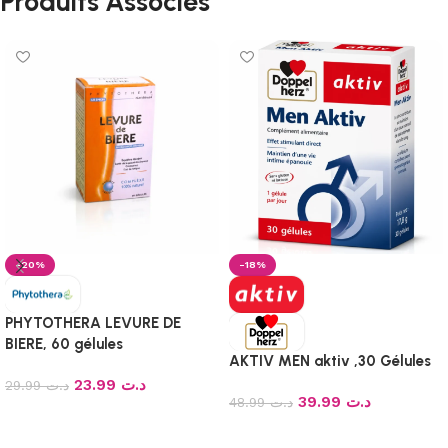
Produits Associés
-20%
-18%
PHYTOTHERA LEVURE DE
BIERE, 60 gélules
AKTIV MEN aktiv ,30 Gélules
23.99
د.ت
29.99
د.ت
39.99
د.ت
48.99
د.ت
Ajouter au panier
Ajouter au panier