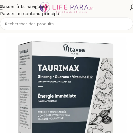
Passer à la navigation
Passer au contenu principal
cueil
/
Boutique
/
Compléments alimentaires
/
Forme et vitalité