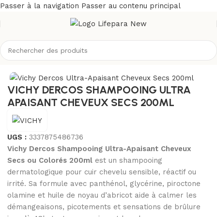
Passer à la navigation
Passer au contenu principal
eil
/
Boutique
/
Cheveux
/
Shampoing
/
Shampoing cheveux secs
VICHY DERCOS SHAMPOOING ULTRA
APAISANT CHEVEUX SECS 200ML
UGS :
3337875486736
Vichy Dercos Shampooing Ultra-Apaisant Cheveux
Secs ou Colorés 200ml
est un shampooing
dermatologique pour cuir chevelu sensible, réactif ou
irrité. Sa formule avec panthénol, glycérine, piroctone
olamine et huile de noyau d’abricot aide à calmer les
démangeaisons, picotements et sensations de brûlure