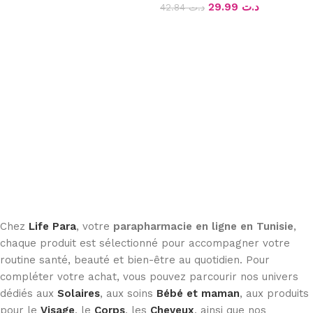
29.99
د.ت
42.84
د.ت
Ajouter au panier
Ajouter au panier
Chez
Life Para
, votre
parapharmacie en ligne en Tunisie
,
chaque produit est sélectionné pour accompagner votre
routine santé, beauté et bien-être au quotidien. Pour
compléter votre achat, vous pouvez parcourir nos univers
dédiés aux
Solaires
, aux soins
Bébé et maman
, aux produits
pour le
Visage
, le
Corps
, les
Cheveux
, ainsi que nos