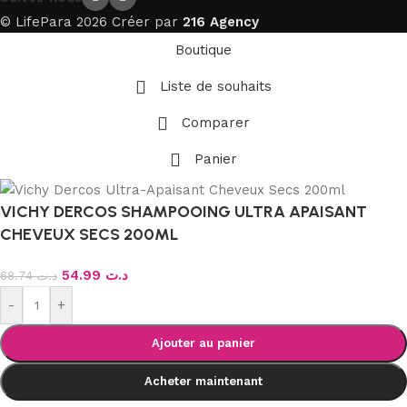
© LifePara 2026 Créer par
216 Agency
Boutique
Liste de souhaits
Comparer
Panier
VICHY DERCOS SHAMPOOING ULTRA APAISANT
CHEVEUX SECS 200ML
54.99
د.ت
68.74
د.ت
-
+
Ajouter au panier
Acheter maintenant