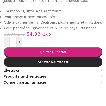
jusqu’à 48h, tout en nourrissant les cheveux secs.
Shampooing ultra-apaisant 200ml
Pour cheveux secs ou colorés
Aide à calmer démangeaisons, picotements et irritations
Avec panthénol, glycérine et huile de noyau d’abricot
54.99
د.ت
68.74
د.ت
-
+
Ajouter au panier
Acheter maintenant
Livraison
Produits authentiques
Conseil parapharmacie