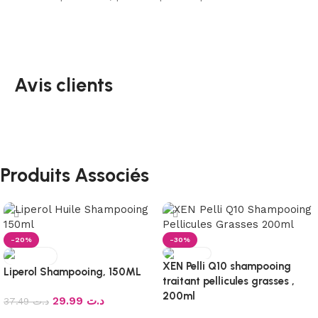
Avis clients
Produits Associés
-20%
-30%
XEN Pelli Q10 shampooing
Liperol Shampooing, 150ML
traitant pellicules grasses ,
200ml
29.99
د.ت
37.49
د.ت