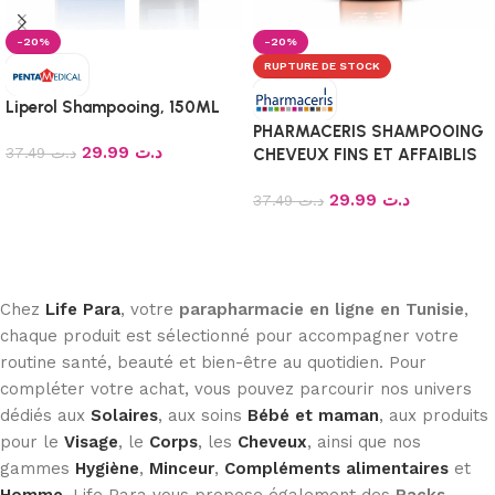
-20%
-20%
RUPTURE DE STOCK
Liperol Shampooing, 150ML
PHARMACERIS SHAMPOOING
29.99
د.ت
37.49
د.ت
CHEVEUX FINS ET AFFAIBLIS
H-KERATINEUM 250 ML
Ajouter au panier
29.99
د.ت
37.49
د.ت
Lire la suite
Chez
Life Para
, votre
parapharmacie en ligne en Tunisie
,
chaque produit est sélectionné pour accompagner votre
routine santé, beauté et bien-être au quotidien. Pour
compléter votre achat, vous pouvez parcourir nos univers
dédiés aux
Solaires
, aux soins
Bébé et maman
, aux produits
pour le
Visage
, le
Corps
, les
Cheveux
, ainsi que nos
gammes
Hygiène
,
Minceur
,
Compléments alimentaires
et
Homme
. Life Para vous propose également des
Packs