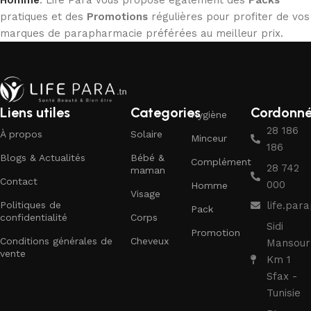
pratiques et des
Promotions
régulières pour profiter de vos
marques de parapharmacie préférées au meilleur prix.
Liens utiles
Categories
Cordonn
Hygiène
28 186
À propos
Solaire
Minceur
186
Blogs & Actualités
Bébé &
Complément
28 742
maman
Contact
000
Homme
Visage
Politiques de
life.pa
Pack
confidentialité
Corps
Sidi
Promotion
Conditions générales de
Cheveux
Mansour
vente
Km 1
Sfax -
Tunisie