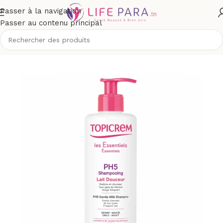
Passer à la navigation
Passer au contenu principal
Boutique
/
Cheveux
/
Shampoing
/
Shampoing doux et fréquent