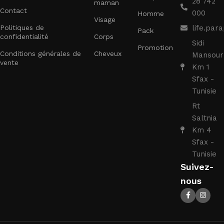
28 742
maman
Contact
000
Homme
Visage
Politiques de
life.pa
Pack
confidentialité
Corps
Sidi
Promotion
Conditions générales de
Cheveux
Mansour
vente
Km 1
Sfax -
Tunisie
Rt
Saltnia
Km 4
Sfax -
Tunisie
Suivez-
nous