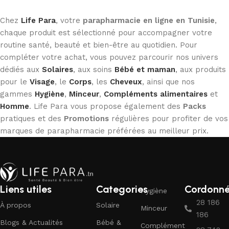
Chez
Life Para
, votre
parapharmacie en ligne en Tunisie
,
chaque produit est sélectionné pour accompagner votre
routine santé, beauté et bien-être au quotidien. Pour
compléter votre achat, vous pouvez parcourir nos univers
dédiés aux
Solaires
, aux soins
Bébé et maman
, aux produits
pour le
Visage
, le
Corps
, les
Cheveux
, ainsi que nos
gammes
Hygiène
,
Minceur
,
Compléments alimentaires
et
Homme
. Life Para vous propose également des
Packs
pratiques et des
Promotions
régulières pour profiter de vos
marques de parapharmacie préférées au meilleur prix.
Liens utiles
Categories
Cordonn
Hygiène
28 186
À propos
Solaire
Minceur
186
Blogs & Actualités
Bébé &
Complément