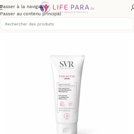
Passer à la navigation
Passer au contenu principal
Accueil
/
Boutique
/
Visage
/
Soins hydratants et nourrissants