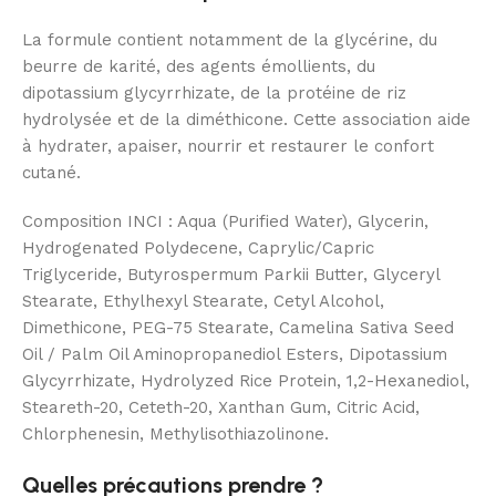
La formule contient notamment de la glycérine, du
beurre de karité, des agents émollients, du
dipotassium glycyrrhizate, de la protéine de riz
hydrolysée et de la diméthicone. Cette association aide
à hydrater, apaiser, nourrir et restaurer le confort
cutané.
Composition INCI : Aqua (Purified Water), Glycerin,
Hydrogenated Polydecene, Caprylic/Capric
Triglyceride, Butyrospermum Parkii Butter, Glyceryl
Stearate, Ethylhexyl Stearate, Cetyl Alcohol,
Dimethicone, PEG-75 Stearate, Camelina Sativa Seed
Oil / Palm Oil Aminopropanediol Esters, Dipotassium
Glycyrrhizate, Hydrolyzed Rice Protein, 1,2-Hexanediol,
Steareth-20, Ceteth-20, Xanthan Gum, Citric Acid,
Chlorphenesin, Methylisothiazolinone.
Quelles précautions prendre ?