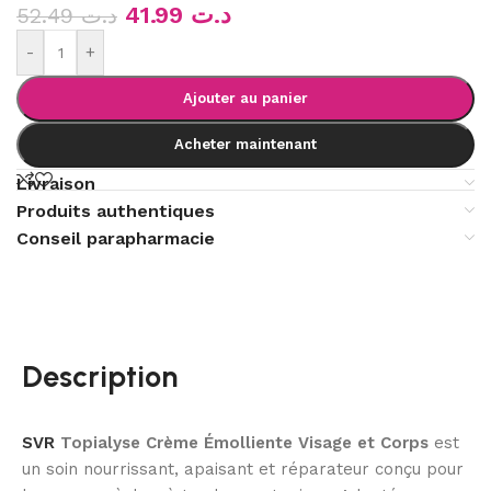
41.99
د.ت
52.49
د.ت
-
+
Ajouter au panier
Acheter maintenant
Livraison
Produits authentiques
Conseil parapharmacie
Description
SVR
Topialyse Crème Émolliente Visage et Corps
est
un soin nourrissant, apaisant et réparateur conçu pour