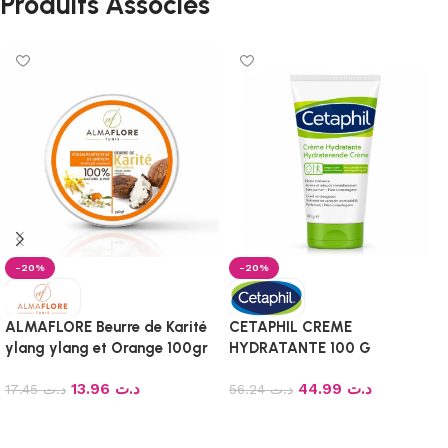
Produits Associés
-20%
-20%
ALMAFLORE Beurre de Karité
CETAPHIL CREME
ylang ylang et Orange 100gr
HYDRATANTE 100 G
13.96
د.ت
44.99
د.ت
17.45
د.ت
56.24
د.ت
Ajouter au panier
Ajouter au panier