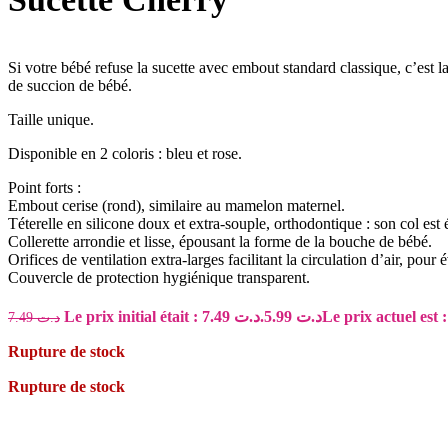
Shampoing antipelliculaire
Shampoing cheveux fins, cassants
Shampoing cheveux gras
Si votre bébé refuse la sucette avec embout standard classique, c’est la
Shampoing anti-poux
de succion de bébé.
Shampoing sec
Après-Shampoing
Taille unique.
Masques, baumes
Soins défrisant et lissant
Disponible en 2 coloris : bleu et rose.
Soins buste et seins
Point forts :
Soins capillaires
Embout cerise (rond), similaire au mamelon maternel.
Kératine
Téterelle en silicone doux et extra-souple, orthodontique : son col est 
Capillaire solaire
Collerette arrondie et lisse, épousant la forme de la bouche de bébé.
Proteine Capillaire
Orifices de ventilation extra-larges facilitant la circulation d’air, pour é
Capillaire solaire
Couvercle de protection hygiénique transparent.
Coloration
Compléments cheveux et ongles
Le prix initial était : د.ت 7.49.
5.99
د.ت
7.49
د.ت
Soins Antichute
Rupture de stock
Shampoing antichute
Ampoules et lotions antichute
Rupture de stock
Huiles Et Sérums
Sérums et ampoules capillaires