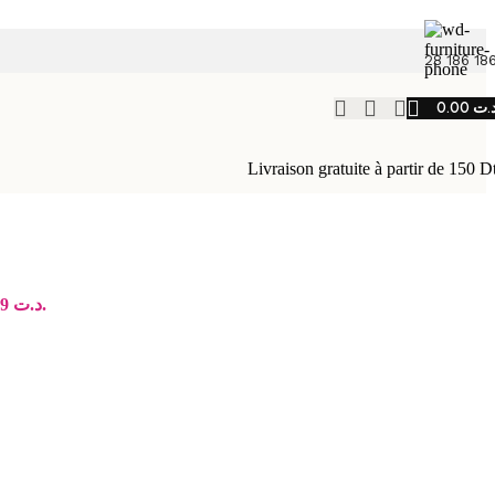
28 186 18
0.00
.ت
Livraison gratuite à partir de 150 D
Le prix actuel est : د.ت 49.99.