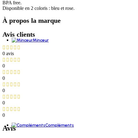
Déodorant aisselles
BPA free.
Déodorant Pieds
Disponible en 2 coloris : bleu et rose.
Hygiène intime
À propos la marque
Toilette intime
Lingettes Intimes
Avis clients
Minceur
0 avis
Ventre plat
0
Draineurs et détox
0
0
Coupe faim et satiété
0
Brûle graisse
0
Compléments
Avis
Santé