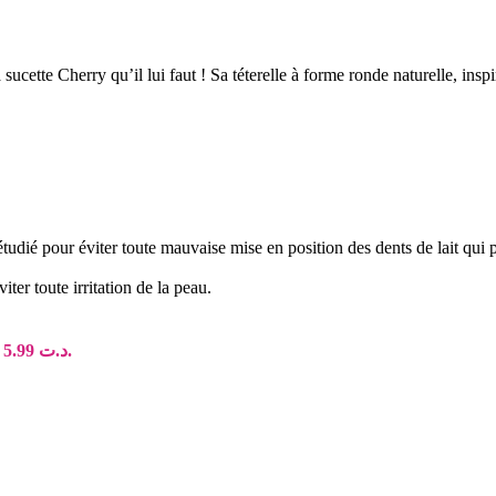
 sucette Cherry qu’il lui faut ! Sa téterelle à forme ronde naturelle, ins
étudié pour éviter toute mauvaise mise en position des dents de lait qui p
viter toute irritation de la peau.
Le prix actuel est : د.ت 5.99.