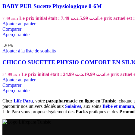
BABY PUR Sucette Physiologique 0-6M
Le prix initial était : د.ت 7.49.
5.99
د.ت
7.49
د.ت
Ajouter au panier
Comparer
Aperçu rapide
-20%
Ajouter à la liste de souhaits
CHICCO SUCETTE PHYSIO COMFORT EN SILIC
Le prix initial était : د.ت 24.99.
19.99
د.ت
24.99
د.ت
Ajouter au panier
Comparer
Aperçu rapide
Chez
Life Para
, votre
parapharmacie en ligne en Tunisie
, chaque 
parcourir nos univers dédiés aux
Solaires
, aux soins
Bébé et maman
Life Para vous propose également des
Packs
pratiques et des
Promot