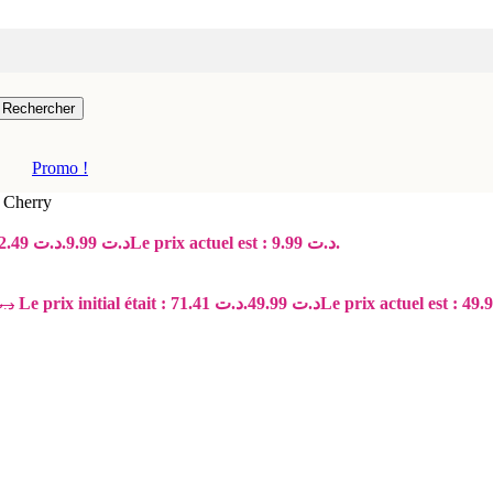
Rechercher
Promo !
 Cherry
Le prix initial était : د.ت 12.49.
9.99
د.ت
Le prix actuel est : د.ت 9.99.
Le prix initial était : د.ت 71.41.
49.99
د.ت
د.