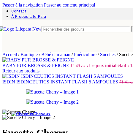
Massage
Passer à la navigation
Passer au contenu principal
Nettoyant
Contact
PROMO
INCONTOURNABLE
Vernis à ongles
À Propos Life Para
Parfum
Mains douces, soin profond
Accueil
/
Boutique
/
Bébé et maman
/
Puériculture
/
Sucettes
/
Sucette
Soins des mains
BABY PUR BROSSE & PEIGNE
12.49
د.ت
Retour aux produits
Pieds réparés, confort retrouvé
ISDIN ISDINCEUTICS INSTANT FLASH 5 AMPOULES
71.41
ت
Soins des pieds
Cheveux
Shampoing
Sucette Cherry
Shampoing doux et fréquent