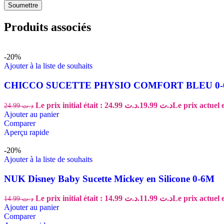
Peau
Yeux
Produits associés
Anti Oxydant
Ménopause
Stimulants sexuels
Menu child item
-20%
Prise de poids
Ajouter à la liste de souhaits
Beauté
CHICCO SUCETTE PHYSIO COMFORT BLEU 0
Anti cellulite
Menu child item
Le prix initial était : د.ت 24.99.
19.99
د.ت
24.99
د.ت
Défenses Immunitaires
Ajouter au panier
Comparer
Aperçu rapide
-20%
Ajouter à la liste de souhaits
NUK Disney Baby Sucette Mickey en Silicone 0-6M
Le prix initial était : د.ت 14.99.
11.99
د.ت
14.99
د.ت
Ajouter au panier
Comparer