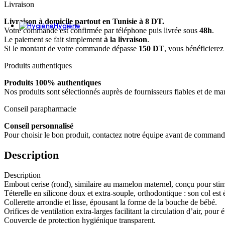
Livraison
Huiles capillaires
Livraison à domicile partout en Tunisie à 8 DT.
Hygiène
Votre commande est confirmée par téléphone puis livrée sous
48h
.
Le paiement se fait simplement
à la livraison
.
Douche & bain
Si le montant de votre commande dépasse
150 DT
, vous bénéficierez
Gel douche et savon liquide
Savon et bain
Produits authentiques
Bain (moussant, huile, sels, soins)
Soins buccodentaires
Produits 100% authentiques
Brosses à dents
Nos produits sont sélectionnés auprès de fournisseurs fiables et de m
Brosses à dents enfants
Dentifrices
Conseil parapharmacie
Fil dentaire, brossette & accessoires
Conseil personnalisé
Bain de bouche et solution gingivale
Pour choisir le bon produit, contactez notre équipe avant de command
Haleine
Nez et oreilles
Description
Hygiène nasale
Sexualité
Préservatif
Description
Lubrifiant
Embout cerise (rond), similaire au mamelon maternel, conçu pour stimul
Anti-acariens et anti-insectes
Téterelle en silicone doux et extra-souple, orthodontique : son col est 
Hygiène des mains
Collerette arrondie et lisse, épousant la forme de la bouche de bébé.
Orifices de ventilation extra-larges facilitant la circulation d’air, pour é
Déodorants et anti-transpirants
Couvercle de protection hygiénique transparent.