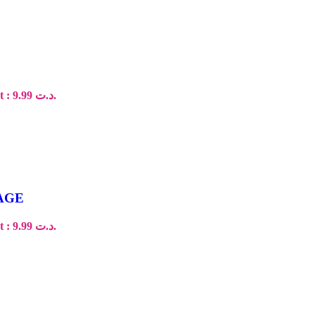
Le prix actuel est : د.ت 9.99.
AGE
Le prix actuel est : د.ت 9.99.