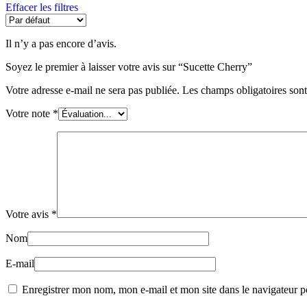
Effacer les filtres
Mémoire et concentration
Circulation sanguine
Digestion et transit
Il n’y a pas encore d’avis.
Confort urinaire
Cholestérol et cardiovasculaire
Soyez le premier à laisser votre avis sur “Sucette Cherry”
Respiratoire
Votre adresse e-mail ne sera pas publiée.
Les champs obligatoires son
État Grippal
Sphère ORL
Votre note
*
Immunité
Anémie
Confort
Stress
Trouble de sommeil
Menu child item
Anxiété
Magnésium
Votre avis
*
Articulations
Fatigue
Nom
Anti-douleur
Fertilité
E-mail
Fertilité homme
Enregistrer mon nom, mon e-mail et mon site dans le navigateur
Fertilité femme
Anti-Âge