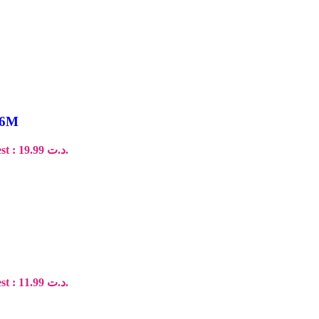
-6M
Le prix actuel est : د.ت 19.99.
Le prix actuel est : د.ت 11.99.