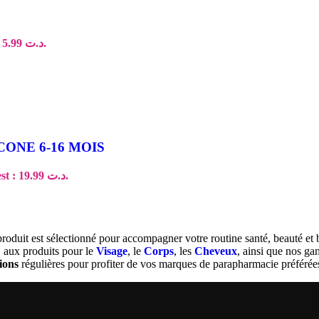
Le prix actuel est : د.ت 5.99.
ONE 6-16 MOIS
Le prix actuel est : د.ت 19.99.
produit est sélectionné pour accompagner votre routine santé, beauté et
, aux produits pour le
Visage
, le
Corps
, les
Cheveux
, ainsi que nos 
ions
régulières pour profiter de vos marques de parapharmacie préférées