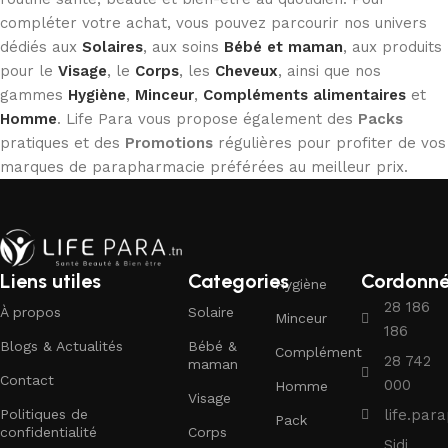
compléter votre achat, vous pouvez parcourir nos univers
dédiés aux
Solaires
, aux soins
Bébé et maman
, aux produits
pour le
Visage
, le
Corps
, les
Cheveux
, ainsi que nos
gammes
Hygiène
,
Minceur
,
Compléments alimentaires
et
Homme
. Life Para vous propose également des
Packs
pratiques et des
Promotions
régulières pour profiter de vos
marques de parapharmacie préférées au meilleur prix.
Liens utiles
Categories
Cordonn
Hygiène
28 186
À propos
Solaire
Minceur
186
Blogs & Actualités
Bébé &
Complément
28 742
maman
Contact
000
Homme
Visage
Politiques de
life.pa
Pack
confidentialité
Corps
Sidi