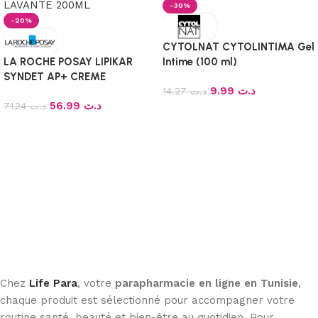
-30%
-20%
CYTOLNAT CYTOLINTIMA Gel
LA ROCHE POSAY LIPIKAR
Intime (100 ml)
SYNDET AP+ CREME
9.99
د.ت
LAVANTE 200ML
14.27
د.ت
56.99
د.ت
71.24
د.ت
Ajouter au panier
Ajouter au panier
Chez
Life Para
, votre
parapharmacie en ligne en Tunisie
,
chaque produit est sélectionné pour accompagner votre
routine santé, beauté et bien-être au quotidien. Pour