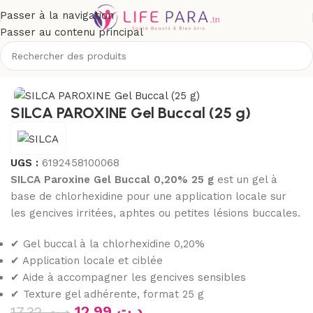
Passer à la navigation
Passer au contenu principal
e
/
Soins buccodentaires
/
Bain de bouche et solution gingivale
SILCA PAROXINE Gel Buccal (25 g)
UGS :
6192458100068
SILCA Paroxine Gel Buccal 0,20% 25 g
est un gel à
base de chlorhexidine pour une application locale sur
les gencives irritées, aphtes ou petites lésions buccales.
✔ Gel buccal à la chlorhexidine 0,20%
✔ Application locale et ciblée
✔ Aide à accompagner les gencives sensibles
✔ Texture gel adhérente, format 25 g
12.99
د.ت
17.32
د.ت