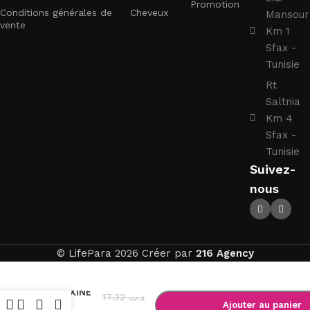
Promotion
Conditions générales de
Cheveux
Mansour
vente
Km 1
Sfax -
Tunisie
Rt
Saltnia
Km 4
Sfax -
Tunisie
Suivez-
nous
© LifePara 2026 Créer par
216 Agency
-
+
SILCA
PAROXINE
17.32
د.ت
Gel
Ajouter au panier