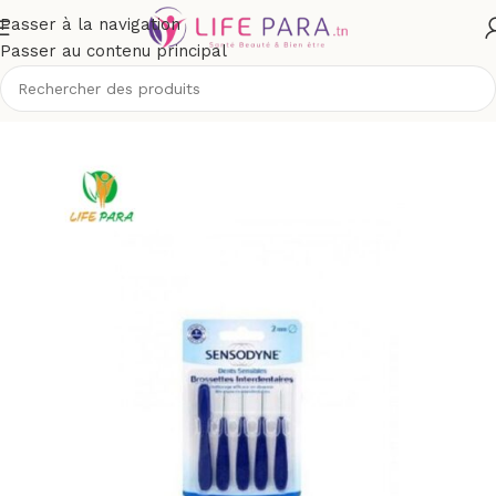
Passer à la navigation
Passer au contenu principal
/
Soins buccodentaires
/
Fil dentaire, brossette & accessoires