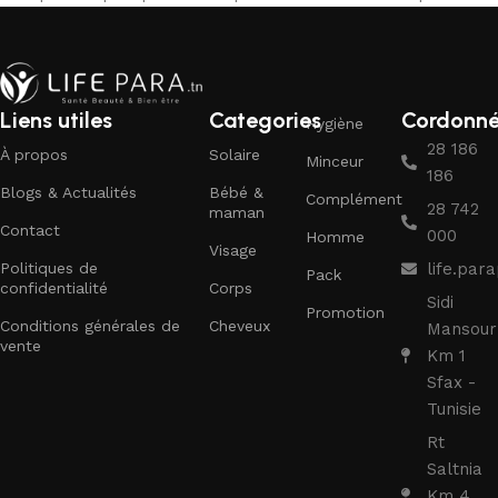
Liens utiles
Categories
Cordonn
Hygiène
28 186
À propos
Solaire
Minceur
186
Blogs & Actualités
Bébé &
Complément
28 742
maman
Contact
000
Homme
Visage
Politiques de
life.pa
Pack
confidentialité
Corps
Sidi
Promotion
Conditions générales de
Cheveux
Mansour
vente
Km 1
Sfax -
Tunisie
Rt
Saltnia
Km 4