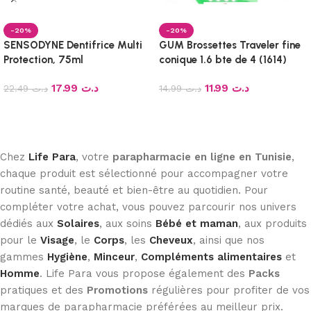
-20%
-20%
SENSODYNE Dentifrice Multi
GUM Brossettes Traveler fine
Protection, 75ml
conique 1.6 bte de 4 (1614)
17.99
د.ت
11.99
د.ت
22.49
د.ت
14.99
د.ت
Ajouter au panier
Ajouter au panier
Chez
Life Para
, votre
parapharmacie en ligne en Tunisie
,
chaque produit est sélectionné pour accompagner votre
routine santé, beauté et bien-être au quotidien. Pour
compléter votre achat, vous pouvez parcourir nos univers
dédiés aux
Solaires
, aux soins
Bébé et maman
, aux produits
pour le
Visage
, le
Corps
, les
Cheveux
, ainsi que nos
gammes
Hygiène
,
Minceur
,
Compléments alimentaires
et
Homme
. Life Para vous propose également des
Packs
pratiques et des
Promotions
régulières pour profiter de vos
marques de parapharmacie préférées au meilleur prix.