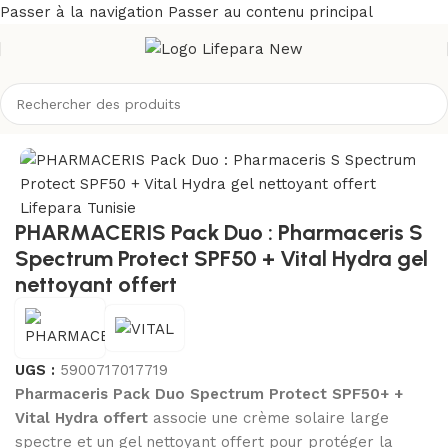
Passer à la navigation
Passer au contenu principal
/
Solaires
/
Crèmes solaires
/
Protection supérieure à spf 50+
PHARMACERIS Pack Duo : Pharmaceris S
Spectrum Protect SPF50 + Vital Hydra gel
nettoyant offert
UGS :
5900717017719
Pharmaceris Pack Duo Spectrum Protect SPF50+ +
Vital Hydra offert
associe une crème solaire large
spectre et un gel nettoyant offert pour protéger la