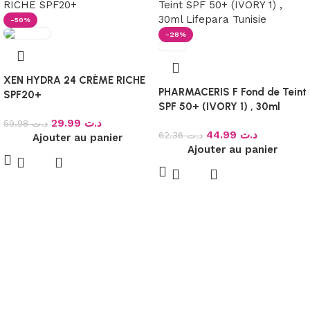
-50%
-28%
XEN HYDRA 24 CRÈME RICHE
PHARMACERIS F Fond de Teint
SPF20+
SPF 50+ (IVORY 1) , 30ml
29.99
د.ت
59.98
د.ت
44.99
د.ت
62.36
د.ت
Ajouter au panier
Ajouter au panier