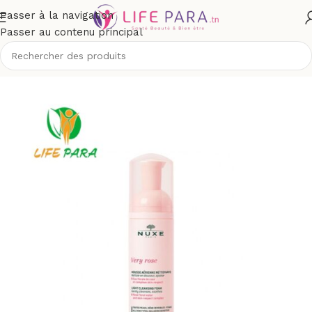
Passer à la navigation
Passer au contenu principal
ge
/
Démaquillants, nettoyants visage
/
Lait, mousse, émulsion