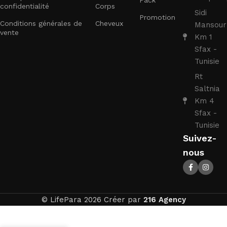
Pack
confidentialité
Corps
Sidi
Promotion
Conditions générales de
Cheveux
Mansour
vente
Km 1
Sfax -
Tunisie
Rt
Saltnia
Km 4
Sfax -
Tunisie
Suivez-
nous
© LifePara 2026 Créer par
216 Agency
NUXE VERY
ROSE
Ajouter