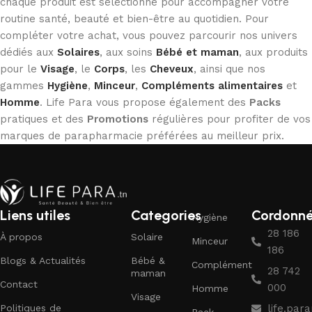
chaque produit est sélectionné pour accompagner votre
routine santé, beauté et bien-être au quotidien. Pour
compléter votre achat, vous pouvez parcourir nos univers
dédiés aux
Solaires
, aux soins
Bébé et maman
, aux produits
pour le
Visage
, le
Corps
, les
Cheveux
, ainsi que nos
gammes
Hygiène
,
Minceur
,
Compléments alimentaires
et
Homme
. Life Para vous propose également des
Packs
pratiques et des
Promotions
régulières pour profiter de vos
marques de parapharmacie préférées au meilleur prix.
Liens utiles
Categories
Cordonn
Hygiène
28 186
À propos
Solaire
Minceur
186
Blogs & Actualités
Bébé &
Complément
28 742
maman
Contact
000
Homme
Visage
Politiques de
life.pa