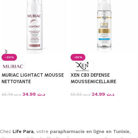
-20%
-55%
MURIAC LIGHTACT MOUSSE
XEN CB3 DEFENSE
NETTOYANTE
MOUSSEMICELLAIRE
ECLAIRCISSANTE 150ML
NETTOYANTE PEAUX
34.99
د.ت
24.99
د.ت
43.74
د.ت
NORMALES A SECHES 200ml
55.53
د.ت
Ajouter au panier
Ajouter au panier
Chez
Life Para
, votre
parapharmacie en ligne en Tunisie
,