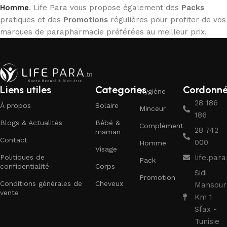
Homme
. Life Para vous propose également des
Packs
pratiques et des
Promotions
régulières pour profiter de vos
marques de parapharmacie préférées au meilleur prix.
Liens utiles
Categories
Cordonn
Hygiène
28 186
À propos
Solaire
Minceur
186
Blogs & Actualités
Bébé &
Complément
28 742
maman
Contact
000
Homme
Visage
Politiques de
life.pa
Pack
confidentialité
Corps
Sidi
Promotion
Conditions générales de
Cheveux
Mansour
vente
Km 1
Sfax -
Tunisie