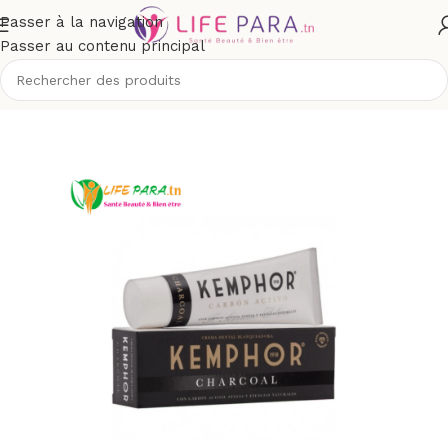
Passer à la navigation
Passer au contenu principal
Accueil
/
Boutique
/
Hygiène
/
Soins buccodentaires
/
Dentifrices