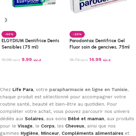
-50%
-20%
ELGYDIUM Dentifrice Dents
Parodontax Dentifrice Gel
Sensibles (75 ml)
Fluor soin de gencives, 75ml
9.99
د.ت
14.99
د.ت
19.98
د.ت
18.74
د.ت
Ajouter au panier
Ajouter au panier
Chez
Life Para
, votre
parapharmacie en ligne en Tunisie
,
chaque produit est sélectionné pour accompagner votre
routine santé, beauté et bien-être au quotidien. Pour
compléter votre achat, vous pouvez parcourir nos univers
dédiés aux
Solaires
, aux soins
Bébé et maman
, aux produits
pour le
Visage
, le
Corps
, les
Cheveux
, ainsi que nos
gammes
Hygiène
,
Minceur
,
Compléments alimentaires
et