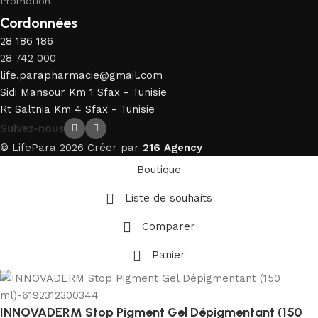
Promotion
Cordonnées
28 186 186
28 742 000
life.parapharmacie@gmail.com
Sidi Mansour Km 1 Sfax - Tunisie
Rt Saltnia Km 4 Sfax - Tunisie
Suivez-nous
© LifePara 2026 Créer par
216 Agency
Boutique
Liste de souhaits
Comparer
Panier
INNOVADERM Stop Pigment Gel Dépigmentant (150