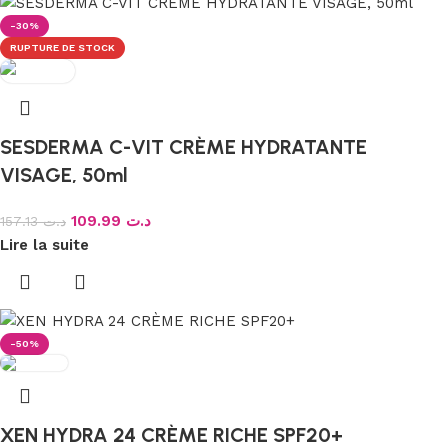
-30%
RUPTURE DE STOCK
SESDERMA C-VIT CRÈME HYDRATANTE
VISAGE, 50ml
109.99
د.ت
157.13
د.ت
Lire la suite
-50%
XEN HYDRA 24 CRÈME RICHE SPF20+