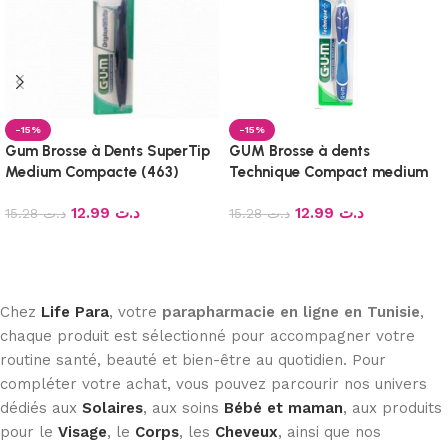
-15%
-15%
Gum Brosse à Dents SuperTip
GUM Brosse à dents
Medium Compacte (463)
Technique Compact medium
(493)
12.99
د.ت
12.99
د.ت
15.28
د.ت
15.28
د.ت
Ajouter au panier
Ajouter au panier
Chez
Life Para
, votre
parapharmacie en ligne en Tunisie
,
chaque produit est sélectionné pour accompagner votre
routine santé, beauté et bien-être au quotidien. Pour
compléter votre achat, vous pouvez parcourir nos univers
dédiés aux
Solaires
, aux soins
Bébé et maman
, aux produits
pour le
Visage
, le
Corps
, les
Cheveux
, ainsi que nos