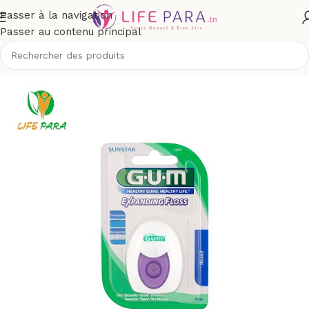
Passer à la navigation
Passer au contenu principal
/
Soins buccodentaires
/
Fil dentaire, brossette & accessoires