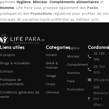
gammes
Hygiène
,
Minceur
,
Compléments alimentaires
et
Homme
. Life Para vous propose également des
Packs
pratiques et des
Promotions
régulières pour profiter de vos
marques de parapharmacie préférées au meilleur prix.
Liens utiles
Categories
Cordonn
Hygiène
28 186
À propos
Solaire
Minceur
186
Blogs & Actualités
Bébé &
Complément
28 742
maman
Contact
000
Homme
Visage
Politiques de
life.pa
Pack
confidentialité
Corps
Sidi
Promotion
Conditions générales de
Cheveux
Mansour
vente
Km 1
Sfax -