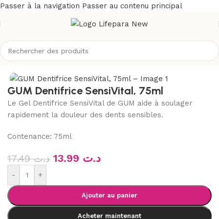
Passer à la navigation
Passer au contenu principal
Accueil
/
Boutique
/
Hygiène
/
Soins buccodentaires
/
Dentifrices
GUM Dentifrice SensiVital, 75ml
Le Gel Dentifrice SensiVital de GUM aide à soulager
rapidement la douleur des dents sensibles.
Contenance: 75ml
13.99
د.ت
17.49
د.ت
-
+
Ajouter au panier
Acheter maintenant