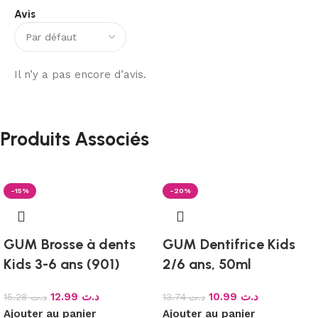
Avis
Il n’y a pas encore d’avis.
Produits Associés
-15%
-20%
GUM Brosse à dents
GUM Dentifrice Kids
Kids 3-6 ans (901)
2/6 ans, 50ml
12.99
د.ت
10.99
د.ت
15.28
د.ت
13.74
د.ت
Ajouter au panier
Ajouter au panier