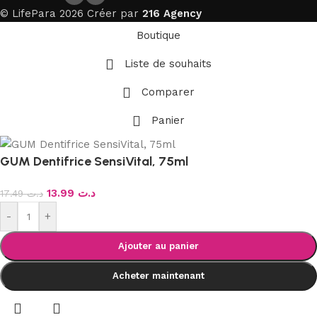
© LifePara 2026 Créer par
216 Agency
Boutique
Liste de souhaits
Comparer
Panier
GUM Dentifrice SensiVital, 75ml
13.99
د.ت
17.49
د.ت
-
+
Ajouter au panier
Acheter maintenant