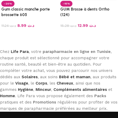
-20%
-15%
Gum classic manche porte
GUM Brosse à dents Ortho
brossette 605
(124)
8.99
د.ت
12.99
د.ت
11.24
د.ت
15.28
د.ت
Ajouter au panier
Ajouter au panier
Chez
Life Para
, votre
parapharmacie en ligne en Tunisie
,
chaque produit est sélectionné pour accompagner votre
routine santé, beauté et bien-être au quotidien. Pour
compléter votre achat, vous pouvez parcourir nos univers
dédiés aux
Solaires
, aux soins
Bébé et maman
, aux produits
pour le
Visage
, le
Corps
, les
Cheveux
, ainsi que nos
gammes
Hygiène
,
Minceur
,
Compléments alimentaires
et
Homme
. Life Para vous propose également des
Packs
pratiques et des
Promotions
régulières pour profiter de vos
marques de parapharmacie préférées au meilleur prix.