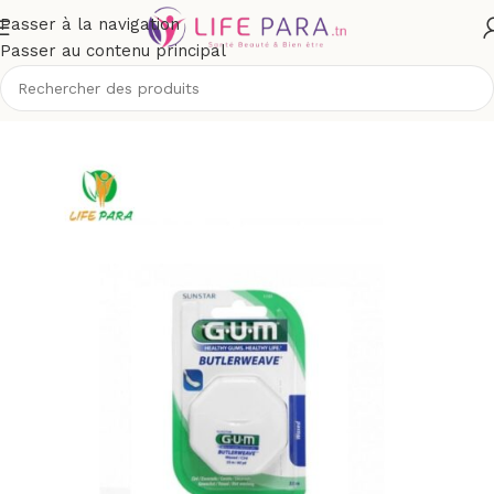
Passer à la navigation
Passer au contenu principal
/
Soins buccodentaires
/
Fil dentaire, brossette & accessoires