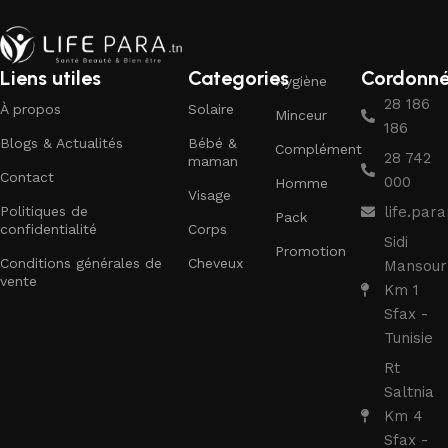
Liens utiles
Categories
Cordonn
Hygiène
28 186
À propos
Solaire
Minceur
186
Blogs & Actualités
Bébé &
Complément
28 742
maman
Contact
000
Homme
Visage
Politiques de
life.pa
Pack
confidentialité
Corps
Sidi
Promotion
Conditions générales de
Cheveux
Mansour
vente
Km 1
Sfax -
Tunisie
Rt
Saltnia
Km 4
Sfax -