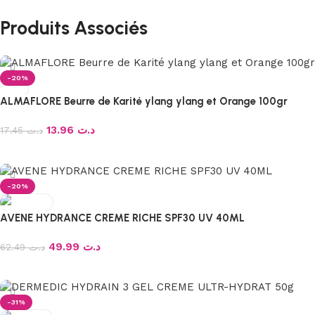
Produits Associés
-20%
ALMAFLORE Beurre de Karité ylang ylang et Orange 100gr
13.96
د.ت
17.45
د.ت
Ajouter au panier
-20%
AVENE HYDRANCE CREME RICHE SPF30 UV 40ML
49.99
د.ت
62.49
د.ت
Ajouter au panier
-31%