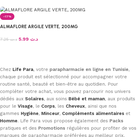
Ajouter au panier
-17%
ALMAFLORE ARGILE VERTE, 200MG
5.99
د.ت
7.25
د.ت
Ajouter au panier
Chez
Life Para
, votre
parapharmacie en ligne en Tunisie
,
chaque produit est sélectionné pour accompagner votre
routine santé, beauté et bien-être au quotidien. Pour
compléter votre achat, vous pouvez parcourir nos univers
dédiés aux
Solaires
, aux soins
Bébé et maman
, aux produits
pour le
Visage
, le
Corps
, les
Cheveux
, ainsi que nos
gammes
Hygiène
,
Minceur
,
Compléments alimentaires
et
Homme
. Life Para vous propose également des
Packs
pratiques et des
Promotions
régulières pour profiter de vos
marques de parapharmacie préférées au meilleur prix.