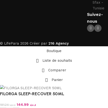
Sfax -
Tunisie
Suivez-
nous
© LifePara 2026 Créer par
216 Agency
Boutique
Liste de souhaits
Comparer
Panier
FILORGA SLEEP-RECOVER 50ML
144.99
د.ت
181.24
د.ت