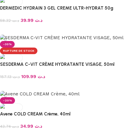
DERMEDIC HYDRAIN 3 GEL CREME ULTR-HYDRAT 50g
39.99
د.ت
58.32
د.ت
Ajouter au panier
-30%
RUPTURE DE STOCK
SESDERMA C-VIT CRÈME HYDRATANTE VISAGE, 50ml
109.99
د.ت
157.13
د.ت
Lire la suite
-20%
Avene COLD CREAM Crème, 40ml
34.99
د.ت
43.74
د.ت