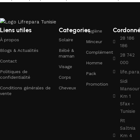
Liens utiles
Categories
Cordonn
Hygiène
28 186
À propos
Solaire
Minceur
186
Blogs & Actualités
Bébé &
Complément
28 742
maman
Contact
000
Homme
Visage
Politiques de
life.pa
Pack
confidentialité
Corps
Sidi
Promotion
Conditions générales de
Cheveux
Mansour
vente
Km 1
Sfax -
Tunisie
Rt
Saltnia
Km 4