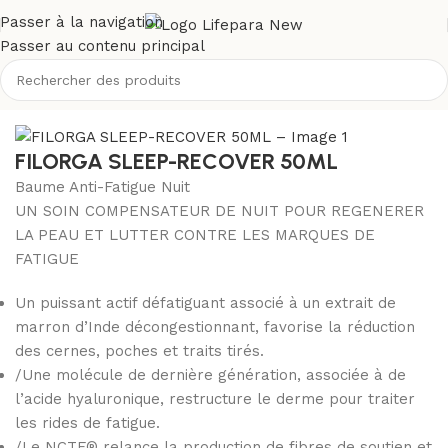
Passer à la navigation
Passer au contenu principal
Accueil
/
Boutique
/
Visage
FILORGA SLEEP-RECOVER 50ML
Baume Anti-Fatigue Nuit
UN SOIN COMPENSATEUR DE NUIT POUR REGENERER
LA PEAU ET LUTTER CONTRE LES MARQUES DE
FATIGUE
Un puissant actif défatiguant associé à un extrait de
marron d’Inde décongestionnant, favorise la réduction
des cernes, poches et traits tirés.
/Une molécule de dernière génération, associée à de
l’acide hyaluronique, restructure le derme pour traiter
les rides de fatigue.
/Le NCTF® relance la production de fibres de soutien et