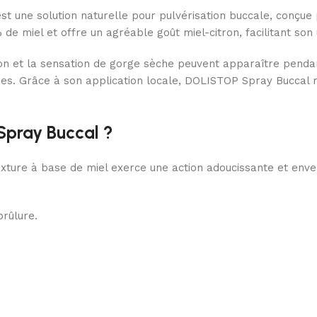
st une solution naturelle pour pulvérisation buccale, conçue 
e miel et offre un agréable goût miel-citron, facilitant son ut
ion et la sensation de gorge sèche peuvent apparaître pendant
ures. Grâce à son application locale, DOLISTOP Spray Buccal 
Spray Buccal ?
texture à base de miel exerce une action adoucissante et env
brûlure.