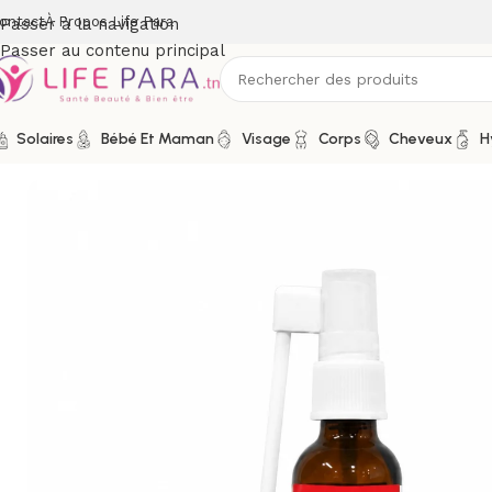
ontact
À Propos Life Para
Passer à la navigation
Passer au contenu principal
Solaires
Bébé Et Maman
Visage
Corps
Cheveux
H
Accueil
/
Boutique
/
Compléments alimentaires
/
Santé
/
Sphèr