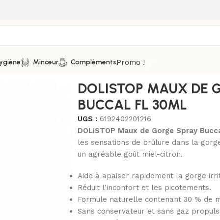
Promo !
ygiène
Minceur
Compléments
e ORL
/
DOLISTOP MAUX DE GORGE SPRAY BUCCAL FL 30ML
DOLISTOP MAUX DE 
BUCCAL FL 30ML
UGS :
6192402201216
DOLISTOP Maux de Gorge Spray Bucca
les sensations de brûlure dans la gorg
un agréable goût miel-citron.
Aide à apaiser rapidement la gorge irri
Réduit l’inconfort et les picotements.
Formule naturelle contenant 30 % de m
Sans conservateur et sans gaz propuls