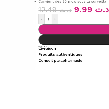
Convient dès 30 mois sous la surveillan
9.99
د.ت
12.49
د.ت
-
+
Livraison
Produits authentiques
Conseil parapharmacie