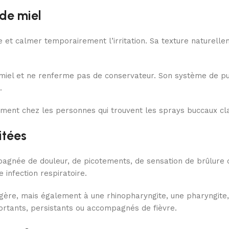
 de miel
rge et calmer temporairement l’irritation. Sa texture nature
el et ne renferme pas de conservateur. Son système de pulv
.
nt chez les personnes qui trouvent les sprays buccaux classiq
itées
pagnée de douleur, de picotements, de sensation de brûlure ou
 infection respiratoire.
agère, mais également à une rhinopharyngite, une pharyngite,
rtants, persistants ou accompagnés de fièvre.