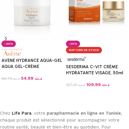
-20%
-30%
RUPTURE DE STOCK
AVENE HYDRANCE AQUA-GEL
AQUA GEL-CRÈME
SESDERMA C-VIT CRÈME
HYDRATANT 50ml
HYDRATANTE VISAGE, 50ml
54.99
د.ت
68.74
د.ت
109.99
د.ت
157.13
د.ت
Ajouter au panier
Lire la suite
Chez
Life Para
, votre
parapharmacie en ligne en Tunisie
,
chaque produit est sélectionné pour accompagner votre
routine santé, beauté et bien-être au quotidien. Pour