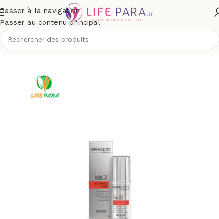
Passer à la navigation
Passer au contenu principal
outique
/
Visage
/
Soins anti-âge et anti-rides
/
Sérum Anti-âge