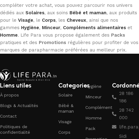
compléter votre achat, vous pouvez parcourir nos univers
dédiés aux
Solaires
, aux soins
Bébé et maman
, aux produits
pour le
Visage
, le
Corps
, les
Cheveux
, ainsi que nos
gammes
Hygiène
,
Minceur
,
Compléments alimentaires
et
Homme
. Life Para vous propose également des
Packs
pratiques et des
Promotions
régulières pour profiter de vos
marques de parapharmacie préférées au meilleur prix.
Liens utiles
Categories
Cordonn
Hygiène
28 186
À propos
Solaire
Minceur
186
Blogs & Actualités
Bébé &
Complément
28 742
maman
Contact
000
Homme
Visage
Politiques de
life.pa
Pack
confidentialité
Corps
Sidi