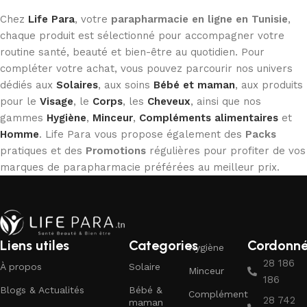
Chez
Life Para
, votre
parapharmacie en ligne en Tunisie
,
chaque produit est sélectionné pour accompagner votre
routine santé, beauté et bien-être au quotidien. Pour
compléter votre achat, vous pouvez parcourir nos univers
dédiés aux
Solaires
, aux soins
Bébé et maman
, aux produits
pour le
Visage
, le
Corps
, les
Cheveux
, ainsi que nos
gammes
Hygiène
,
Minceur
,
Compléments alimentaires
et
Homme
. Life Para vous propose également des
Packs
pratiques et des
Promotions
régulières pour profiter de vos
marques de parapharmacie préférées au meilleur prix.
Liens utiles
Categories
Cordonn
Hygiène
28 186
À propos
Solaire
Minceur
186
Blogs & Actualités
Bébé &
Complément
28 742
maman