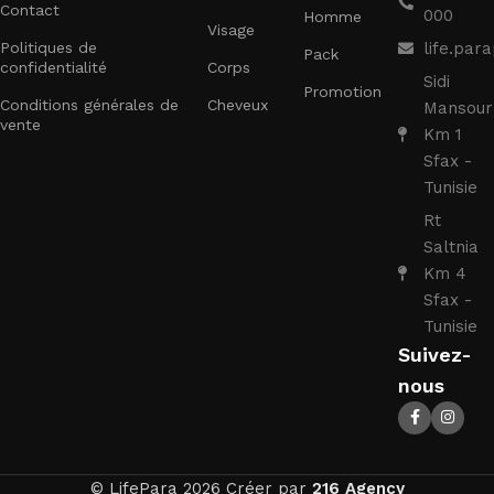
Contact
000
Homme
Visage
Politiques de
life.pa
Pack
confidentialité
Corps
Sidi
Promotion
Conditions générales de
Cheveux
Mansour
vente
Km 1
Sfax -
Tunisie
Rt
Saltnia
Km 4
Sfax -
Tunisie
Suivez-
nous
© LifePara 2026 Créer par
216 Agency