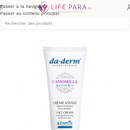
Passer à la navigation
Passer au contenu principal
Accueil
/
Boutique
/
Visage
/
Soins hydratants et nourrissants