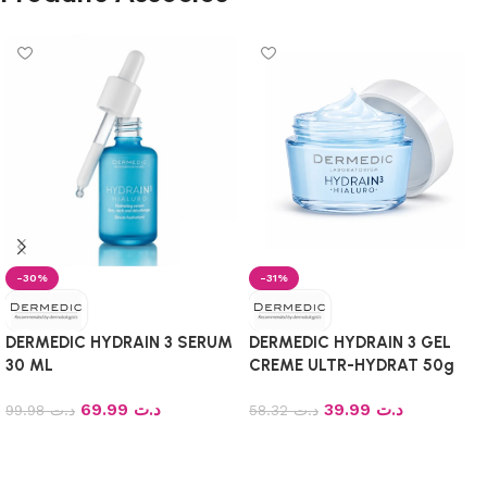
-30%
-31%
DERMEDIC HYDRAIN 3 SERUM
DERMEDIC HYDRAIN 3 GEL
30 ML
CREME ULTR-HYDRAT 50g
69.99
د.ت
39.99
د.ت
99.98
د.ت
58.32
د.ت
Ajouter au panier
Ajouter au panier