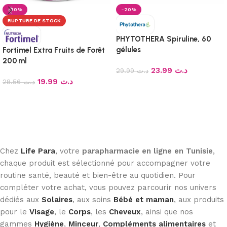
-30%
-20%
RUPTURE DE STOCK
PHYTOTHERA Spiruline, 60
gélules
Fortimel Extra Fruits de Forêt
200 ml
23.99
د.ت
29.99
د.ت
19.99
د.ت
28.56
د.ت
Ajouter au panier
Lire la suite
Chez
Life Para
, votre
parapharmacie en ligne en Tunisie
,
chaque produit est sélectionné pour accompagner votre
routine santé, beauté et bien-être au quotidien. Pour
compléter votre achat, vous pouvez parcourir nos univers
dédiés aux
Solaires
, aux soins
Bébé et maman
, aux produits
pour le
Visage
, le
Corps
, les
Cheveux
, ainsi que nos
gammes
Hygiène
,
Minceur
,
Compléments alimentaires
et