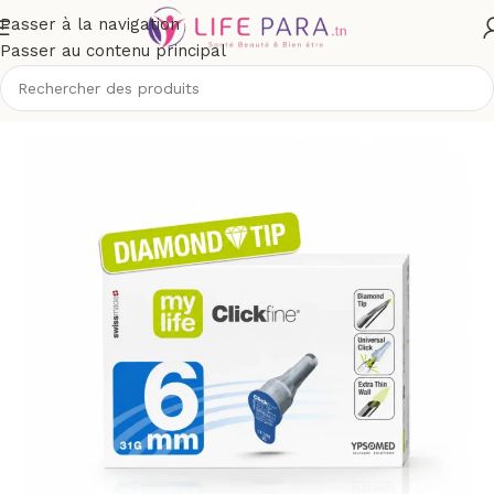
Passer à la navigation
Passer au contenu principal
ueil
/
Boutique
/
Compléments alimentaires
/
Confort
/
glycémie