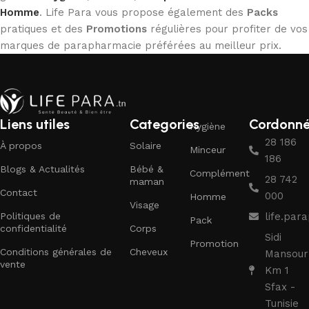
Homme
. Life Para vous propose également des
Packs
pratiques et des
Promotions
régulières pour profiter de vos
marques de parapharmacie préférées au meilleur prix.
Liens utiles
Categories
Cordonn
Hygiène
28 186
À propos
Solaire
Minceur
186
Blogs & Actualités
Bébé &
Complément
28 742
maman
Contact
000
Homme
Visage
Politiques de
life.pa
Pack
confidentialité
Corps
Sidi
Promotion
Conditions générales de
Cheveux
Mansour
vente
Km 1
Sfax -
Tunisie