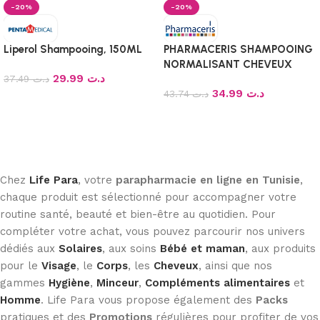
-20%
-20%
Liperol Shampooing, 150ML
PHARMACERIS SHAMPOOING
NORMALISANT CHEVEUX
29.99
د.ت
37.49
د.ت
GRAS H-SEBOPURINE 250 ML
34.99
د.ت
43.74
د.ت
Ajouter au panier
Ajouter au panier
Chez
Life Para
, votre
parapharmacie en ligne en Tunisie
,
chaque produit est sélectionné pour accompagner votre
routine santé, beauté et bien-être au quotidien. Pour
compléter votre achat, vous pouvez parcourir nos univers
dédiés aux
Solaires
, aux soins
Bébé et maman
, aux produits
pour le
Visage
, le
Corps
, les
Cheveux
, ainsi que nos
gammes
Hygiène
,
Minceur
,
Compléments alimentaires
et
Homme
. Life Para vous propose également des
Packs
pratiques et des
Promotions
régulières pour profiter de vos