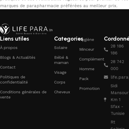
marques de parapharmacie préférées au meilleur prix.
Liens utiles
Categories
Cordonn
Hygiène
28 186
À propos
Solaire
Minceur
186
Blogs & Actualités
Bébé &
Complément
28 742
maman
Contact
000
Homme
Visage
Politiques de
life.pa
Pack
confidentialité
Corps
Sidi
Promotion
Conditions générales de
Cheveux
Mansour
vente
Km 1
Sfax -
Tunisie
Rt
Saltnia