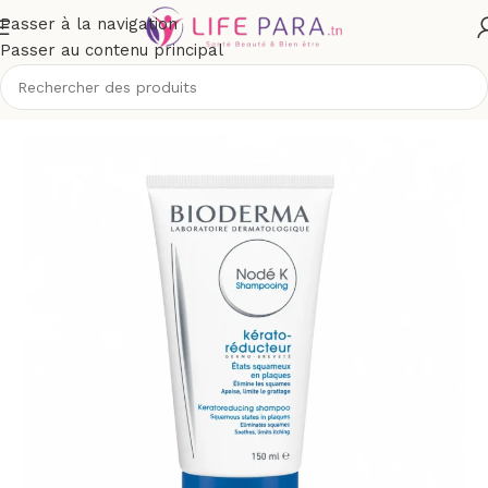
Passer à la navigation
Passer au contenu principal
que
/
Cheveux
/
Shampoing
/
Shampoing cheveux fins, cassants