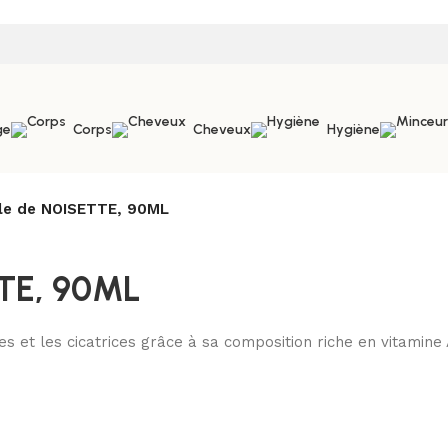
ge
Corps
Cheveux
Hygiène
ile de NOISETTE, 90ML
TTE, 90ML
 et les cicatrices grâce à sa composition riche en vitamine A e