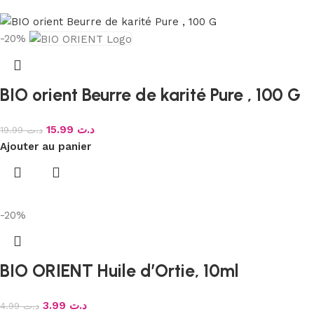
-20%
BIO orient Beurre de karité Pure , 100 G
15.99
د.ت
19.99
د.ت
Ajouter au panier
-20%
BIO ORIENT Huile d’Ortie, 10ml
3.99
د.ت
4.99
د.ت