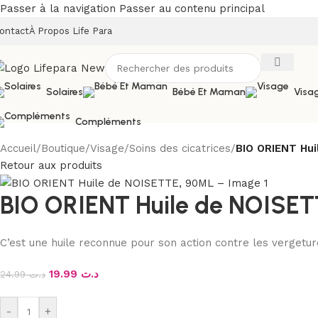
Passer à la navigation
Passer au contenu principal
ontact
À Propos Life Para
Solaires
Bébé Et Maman
Visa
Compléments
Accueil
/
Boutique
/
Visage
/
Soins des cicatrices
/
BIO ORIENT Hu
Retour aux produits
BIO ORIENT Huile de NOISE
C’est une huile reconnue pour son action contre les vergetures
19.99
د.ت
24.99
د.ت
-
+