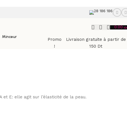
28 186 186
0.00
ت
Minceur
Promo
Livraison gratuite à partir de
!
150 Dt
t E: elle agit sur l’élasticité de la peau.