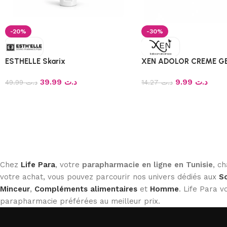
-20%
-30%
ESTHELLE Skarix
XEN ADOLOR CREME GE
39.99
د.ت
9.99
د.ت
49.99
د.ت
14.27
د.ت
Chez
Life Para
, votre
parapharmacie en ligne en Tunisie
, c
votre achat, vous pouvez parcourir nos univers dédiés aux
So
Minceur
,
Compléments alimentaires
et
Homme
. Life Para
parapharmacie préférées au meilleur prix.