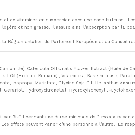
s et de vitamines en suspension dans une base huileuse. Il con
 légère et non grasse. Il assure ainsi l’absorption par la pea
à la Réglementation du Parlement Européen et du Conseil rel
e Camomille), Calendula Officinalis Flower Extract (Huile de 
 Leaf Oil (Huile de Romarin) , Vitamines , Base huileuse, Paraf
oate, Isopropyl Myristate, Glycine Soja Oil, Helianthus Annuu
l, Geraniol, Hydroxycitronellal, Hydroxyisohexyl 3-Cyclohexe
’utiliser Bi-Oil pendant une durée minimale de 3 mois à raison
. Les effets peuvent varier d’une personne à l’autre. Le res