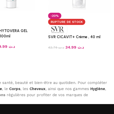
-20%
RUPTURE DE STOCK
PHYTOVERA GEL
 100ml
SVR CICAVIT+ Crème , 40 ml
19.99
د.ت
34.99
د.ت
43.74
د.ت
 santé, beauté et bien-être au quotidien. Pour compléter
e
, le
Corps
, les
Cheveux
, ainsi que nos gammes
Hygiène
,
ons
régulières pour profiter de vos marques de