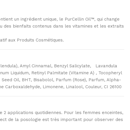
tient un ingrédient unique, le PurCellin Oil™, qui change
u des bienfaits contenus dans les vitamines et les extraits
atif aux Produits Cosmétiques.
Calendula), Amyl Cinnamal, Benzyl Salicylate, Lavandula
finum Liquidum, Retinyl Palmitate (Vitamine A) , Tocopheryl
s Seed Oil, BHT, Bisabolol, Parfum (Rose), Parfum, Alpha-
ne Carboxaldehyde, Limonene, Linalool, Couleur, CI 26100
 de 2 applications quotidiennes. Pour les femmes enceintes,
pect de la posologie est très important pour observer des