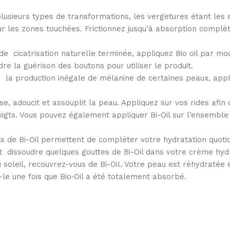
lusieurs types de transformations, les vergetures étant les 
sur les zones touchées. Frictionnez jusqu’à absorption complèt
e cicatrisation naturelle terminée, appliquez Bio oil par mou
e la guérison des boutons pour utiliser le produit.
er la production inégale de mélanine de certaines peaux, appl
sse, adoucit et assouplit la peau. Appliquez sur vos rides afin
gts. Vous pouvez également appliquer Bi-Oil sur l’ensemble 
 de Bi-Oil permettent de compléter votre hydratation quotid
dissoudre quelques gouttes de Bi-Oil dans votre crème hydra
soleil, recouvrez-vous de Bi-Oil. Votre peau est réhydratée 
z-le une fois que Bio‑Oil a été totalement absorbé.