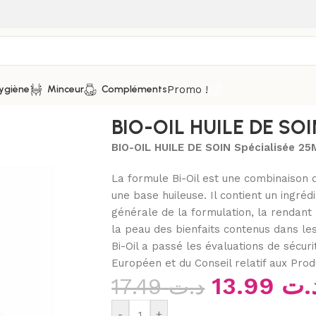
Promo !
ygiène
Minceur
Compléments
ée 25ML
BIO-OIL HUILE DE SOI
BIO-OIL HUILE DE SOIN Spécialisée 25
La formule Bi-Oil est une combinaison 
une base huileuse. Il contient un ingréd
générale de la formulation, la rendant 
la peau des bienfaits contenus dans les
Bi-Oil a passé les évaluations de séc
Européen et du Conseil relatif aux Prod
13.99
.ت
17.49
د.ت
-
+