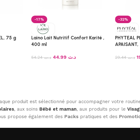
-17%
-32%
L, 75 g
Laino Lait Nutritif Confort Karité ,
PHYTEAL 
400 ml
APAISANT,
44.99
د.ت
54.24
د.ت
29.44
د.ت
haque produit est sélectionné pour accompagner votre routine
laires
, aux soins
Bébé et maman
, aux produits pour le
Visag
 vous propose également des
Packs
pratiques et des
Promoti