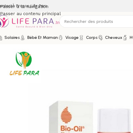
ontact
À Propos Life Para
Passer à la navigation
Passer au contenu principal
Solaires
Bébé Et Maman
Visage
Corps
Cheveux
H
Accueil
/
Boutique
/
Corps
/
BIO-OIL HUILE DE SOIN Spécialis