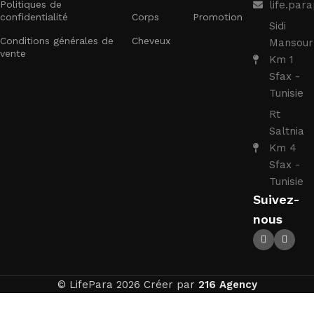
Politiques de
life.pa
confidentialité
Corps
Promotion
Sidi
Conditions générales de
Cheveux
Mansour
vente
Km 1
Sfax -
Tunisie
Rt
Saltnia
Km 4
Sfax -
Tunisie
Suivez-
nous
© LifePara 2026 Créer par
216 Agency
ALMAFLORE