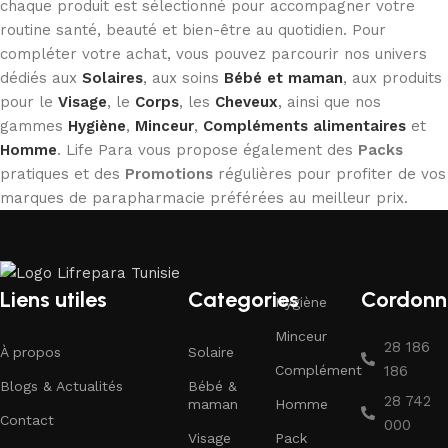
chaque produit est sélectionné pour accompagner votre
routine santé, beauté et bien-être au quotidien. Pour
compléter votre achat, vous pouvez parcourir nos univers
dédiés aux
Solaires
, aux soins
Bébé et maman
, aux produits
pour le
Visage
, le
Corps
, les
Cheveux
, ainsi que nos
gammes
Hygiène
,
Minceur
,
Compléments alimentaires
et
Homme
. Life Para vous propose également des
Packs
pratiques et des
Promotions
régulières pour profiter de vos
marques de parapharmacie préférées au meilleur prix.
Liens utiles
Categories
Cordonn
Hygiène
Minceur
28 186
À propos
Solaire
Complément
186
Blogs & Actualités
Bébé &
28 742
maman
Homme
Contact
000
Visage
Pack