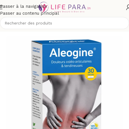
Passer à la navigation
Passer au contenu principal
/
Boutique
/
Compléments alimentaires
/
Confort
/
Articulations