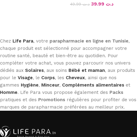
39.99
د.ت
49.99
د.ت
Ajouter au panier
Chez
Life Para
, votre
parapharmacie en ligne en Tunisie
,
chaque produit est sélectionné pour accompagner votre
routine santé, beauté et bien-être au quotidien. Pour
compléter votre achat, vous pouvez parcourir nos univers
dédiés aux
Solaires
, aux soins
Bébé et maman
, aux produits
pour le
Visage
, le
Corps
, les
Cheveux
, ainsi que nos
gammes
Hygiène
,
Minceur
,
Compléments alimentaires
et
Homme
. Life Para vous propose également des
Packs
pratiques et des
Promotions
régulières pour profiter de vos
marques de parapharmacie préférées au meilleur prix.