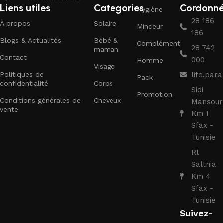
Liens utiles
Categories
Cordonn
Hygiène
28 186
À propos
Solaire
Minceur
186
Blogs & Actualités
Bébé &
Complément
28 742
maman
Contact
000
Homme
Visage
Politiques de
life.pa
Pack
confidentialité
Corps
Sidi
Promotion
Conditions générales de
Cheveux
Mansour
vente
Km 1
Sfax -
Tunisie
Rt
Saltnia
Km 4
Sfax -
Tunisie
Suivez-