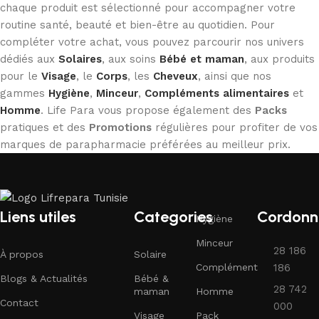
chaque produit est sélectionné pour accompagner votre
routine santé, beauté et bien-être au quotidien. Pour
compléter votre achat, vous pouvez parcourir nos univers
dédiés aux
Solaires
, aux soins
Bébé et maman
, aux produits
pour le
Visage
, le
Corps
, les
Cheveux
, ainsi que nos
gammes
Hygiène
,
Minceur
,
Compléments alimentaires
et
Homme
. Life Para vous propose également des
Packs
pratiques et des
Promotions
régulières pour profiter de vos
marques de parapharmacie préférées au meilleur prix.
Liens utiles
Categories
Cordonn
Hygiène
Minceur
28 186
À propos
Solaire
Complément
186
Blogs & Actualités
Bébé &
28 742
maman
Homme
Contact
000
Visage
Pack