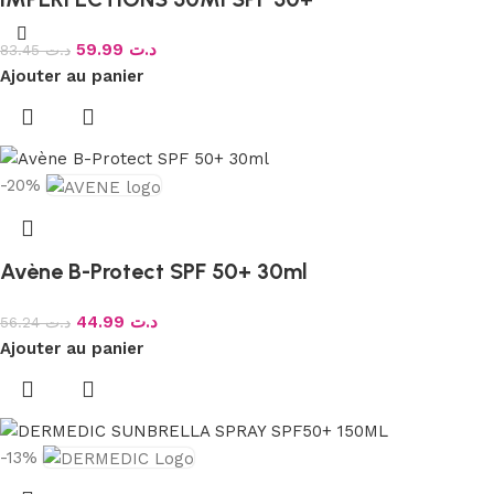
59.99
د.ت
83.45
د.ت
Ajouter au panier
-20%
Avène B-Protect SPF 50+ 30ml
44.99
د.ت
56.24
د.ت
Ajouter au panier
-13%