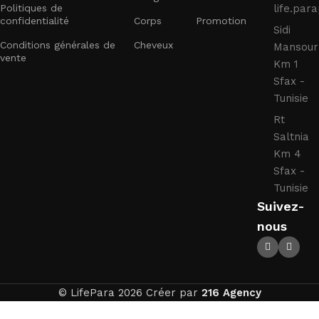
Politiques de
life.pa
confidentialité
Corps
Promotion
Sidi
Conditions générales de
Cheveux
Mansour
vente
Km 1
Sfax -
Tunisie
Rt
Saltnia
Km 4
Sfax -
Tunisie
Suivez-
nous
© LifePara 2026 Créer par
216 Agency
AVENE
-
+