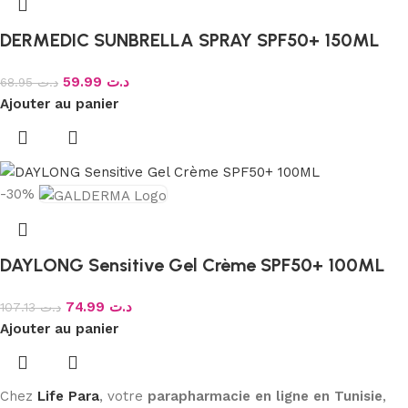
DERMEDIC SUNBRELLA SPRAY SPF50+ 150ML
59.99
د.ت
68.95
د.ت
Ajouter au panier
-30%
DAYLONG Sensitive Gel Crème SPF50+ 100ML
74.99
د.ت
107.13
د.ت
Ajouter au panier
Chez
Life Para
, votre
parapharmacie en ligne en Tunisie
,