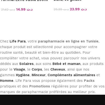
23.99
د.ت
14.99
د.ت
29.99
د.ت
21.42
د.ت
Ajouter au panier
Lire la suite
Chez
Life Para
, votre
parapharmacie en ligne en Tunisie
,
chaque produit est sélectionné pour accompagner votre
routine santé, beauté et bien-être au quotidien. Pour
compléter votre achat, vous pouvez parcourir nos univers
dédiés aux
Solaires
, aux soins
Bébé et maman
, aux produits
pour le
Visage
, le
Corps
, les
Cheveux
, ainsi que nos
gammes
Hygiène
,
Minceur
,
Compléments alimentaires
et
Homme
. Life Para vous propose également des
Packs
pratiques et des
Promotions
régulières pour profiter de vos
marques de parapharmacie préférées au meilleur prix.