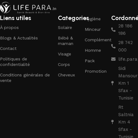
Liens utiles
Categories
Cordonn
Hygiène
28 186
À propos
Solaire
Minceur
186
Blogs & Actualités
Bébé &
Complément
28 742
maman
Contact
000
Homme
Visage
Politiques de
life.pa
Pack
confidentialité
Corps
Sidi
Promotion
Conditions générales de
Cheveux
Mansour
vente
Km 1
Sfax -
Tunisie
Rt
Saltnia
Km 4
Sfax -
Tunisie