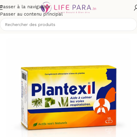
Passer à la navigation
Passer au contenu principal
il
/
Boutique
/
Compléments alimentaires
/
Santé
/
État Grippal